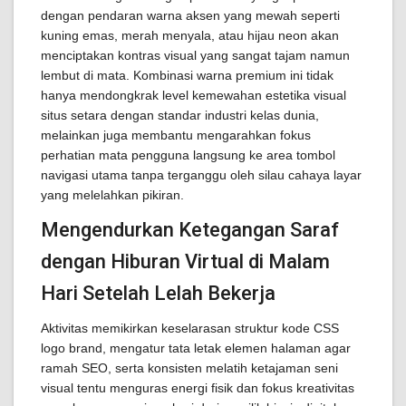
dengan pendaran warna aksen yang mewah seperti
kuning emas, merah menyala, atau hijau neon akan
menciptakan kontras visual yang sangat tajam namun
lembut di mata. Kombinasi warna premium ini tidak
hanya mendongkrak level kemewahan estetika visual
situs setara dengan standar industri kelas dunia,
melainkan juga membantu mengarahkan fokus
perhatian mata pengguna langsung ke area tombol
navigasi utama tanpa terganggu oleh silau cahaya layar
yang melelahkan pikiran.
Mengendurkan Ketegangan Saraf
dengan Hiburan Virtual di Malam
Hari Setelah Lelah Bekerja
Aktivitas memikirkan keselarasan struktur kode CSS
logo brand, mengatur tata letak elemen halaman agar
ramah SEO, serta konsisten melatih ketajaman seni
visual tentu menguras energi fisik dan fokus kreativitas