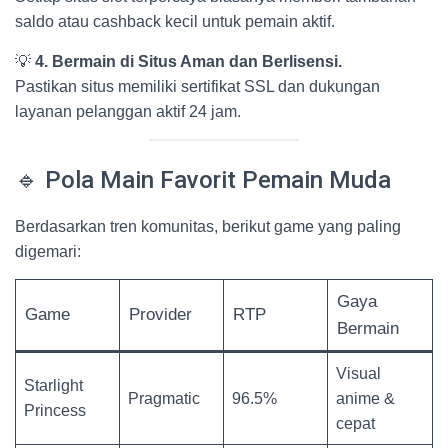
saldo atau cashback kecil untuk pemain aktif.
💡
4. Bermain di Situs Aman dan Berlisensi.
Pastikan situs memiliki sertifikat SSL dan dukungan
layanan pelanggan aktif 24 jam.
🔹 Pola Main Favorit Pemain Muda
Berdasarkan tren komunitas, berikut game yang paling
digemari:
Gaya
Game
Provider
RTP
Bermain
Visual
Starlight
Pragmatic
96.5%
anime &
Princess
cepat