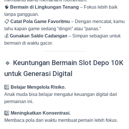
🧠
Bermain di Lingkungan Tenang
– Fokus lebih baik
tanpa gangguan.
📋
Catat Pola Game Favoritmu
– Dengan mencatat, kamu
tahu kapan game sedang “dingin” atau “panas.”
💰
Gunakan Saldo Cadangan
– Simpan sebagian untuk
bermain di waktu gacor.
🔹 Keuntungan Bermain Slot Depo 10K
untuk Generasi Digital
1️⃣
Belajar Mengelola Risiko.
Anak muda bisa belajar mengatur keuangan digital dari
permainan ini.
2️⃣
Meningkatkan Konsentrasi.
Membaca pola dan waktu membuat pemain lebih fokus.