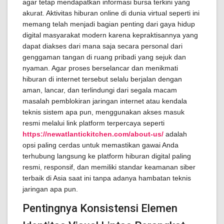
agar tetap mendapatkan informasi bursa terkini yang
akurat. Aktivitas hiburan online di dunia virtual seperti ini
memang telah menjadi bagian penting dari gaya hidup
digital masyarakat modern karena kepraktisannya yang
dapat diakses dari mana saja secara personal dari
genggaman tangan di ruang pribadi yang sejuk dan
nyaman. Agar proses berselancar dan menikmati
hiburan di internet tersebut selalu berjalan dengan
aman, lancar, dan terlindungi dari segala macam
masalah pemblokiran jaringan internet atau kendala
teknis sistem apa pun, menggunakan akses masuk
resmi melalui link platform terpercaya seperti
https://newatlantickitchen.com/about-us/
adalah
opsi paling cerdas untuk memastikan gawai Anda
terhubung langsung ke platform hiburan digital paling
resmi, responsif, dan memiliki standar keamanan siber
terbaik di Asia saat ini tanpa adanya hambatan teknis
jaringan apa pun.
Pentingnya Konsistensi Elemen