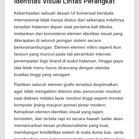
Identitas Visual Lintas Perangkat
Keberhasilan sebuah desain UI komersial berskala
internasional tidak hanya diukur dari seberapa indahnya
tampilan halaman depan saat pertama kali dibuka,
melainkan dari konsistensi elemen identitas visual yang
diterapkan di seluruh jaringan sistem secara
berkesinambungan. Elemen-elemen mikro seperti ikon
favicon yang muncul pada tab peramban internet,
penempatan logo brand di sudut halaman, hingga gaya
tata letak menu harus dirancang dengan standar
kualitas tinggi yang seragam.
Pastikan seluruh elemen grafis tersebut dioptimalkan
agar tidak mengalami distorsi atau penurunan resolusi
saat diakses melalui layar resolusi tinggi seperti monitor
komputer jinjing maupun ponsel pintar modern.
Kehadiran elemen identitas visual yang tajam,
konsisten, dan tertata rapi ini secara bawah sadar akan
memancarkan kesan profesionalisme yang kuat,
membangun kredibilitas sistem di mata dunia luar, serta