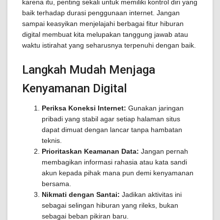
karena itu, penting sekali untuk memiliki kontrol diri yang
baik terhadap durasi penggunaan internet. Jangan
sampai keasyikan menjelajahi berbagai fitur hiburan
digital membuat kita melupakan tanggung jawab atau
waktu istirahat yang seharusnya terpenuhi dengan baik.
Langkah Mudah Menjaga
Kenyamanan Digital
Periksa Koneksi Internet:
Gunakan jaringan
pribadi yang stabil agar setiap halaman situs
dapat dimuat dengan lancar tanpa hambatan
teknis.
Prioritaskan Keamanan Data:
Jangan pernah
membagikan informasi rahasia atau kata sandi
akun kepada pihak mana pun demi kenyamanan
bersama.
Nikmati dengan Santai:
Jadikan aktivitas ini
sebagai selingan hiburan yang rileks, bukan
sebagai beban pikiran baru.