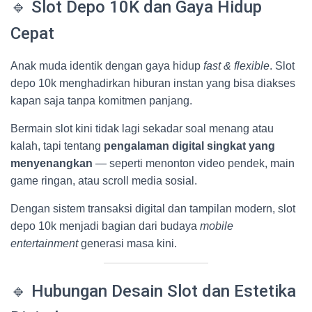
🔹 Slot Depo 10K dan Gaya Hidup
Cepat
Anak muda identik dengan gaya hidup
fast & flexible
. Slot
depo 10k menghadirkan hiburan instan yang bisa diakses
kapan saja tanpa komitmen panjang.
Bermain slot kini tidak lagi sekadar soal menang atau
kalah, tapi tentang
pengalaman digital singkat yang
menyenangkan
— seperti menonton video pendek, main
game ringan, atau scroll media sosial.
Dengan sistem transaksi digital dan tampilan modern, slot
depo 10k menjadi bagian dari budaya
mobile
entertainment
generasi masa kini.
🔹 Hubungan Desain Slot dan Estetika