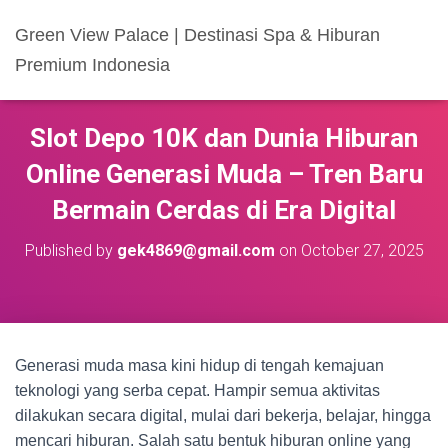
Green View Palace | Destinasi Spa & Hiburan
Premium Indonesia
Slot Depo 10K dan Dunia Hiburan
Online Generasi Muda – Tren Baru
Bermain Cerdas di Era Digital
Published by
gek4869@gmail.com
on
October 27, 2025
Generasi muda masa kini hidup di tengah kemajuan
teknologi yang serba cepat. Hampir semua aktivitas
dilakukan secara digital, mulai dari bekerja, belajar, hingga
mencari hiburan. Salah satu bentuk hiburan online yang