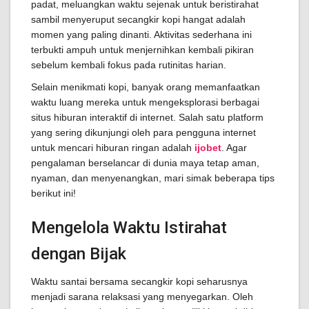
padat, meluangkan waktu sejenak untuk beristirahat
sambil menyeruput secangkir kopi hangat adalah
momen yang paling dinanti. Aktivitas sederhana ini
terbukti ampuh untuk menjernihkan kembali pikiran
sebelum kembali fokus pada rutinitas harian.
Selain menikmati kopi, banyak orang memanfaatkan
waktu luang mereka untuk mengeksplorasi berbagai
situs hiburan interaktif di internet. Salah satu platform
yang sering dikunjungi oleh para pengguna internet
untuk mencari hiburan ringan adalah
ijobet
. Agar
pengalaman berselancar di dunia maya tetap aman,
nyaman, dan menyenangkan, mari simak beberapa tips
berikut ini!
Mengelola Waktu Istirahat
dengan Bijak
Waktu santai bersama secangkir kopi seharusnya
menjadi sarana relaksasi yang menyegarkan. Oleh