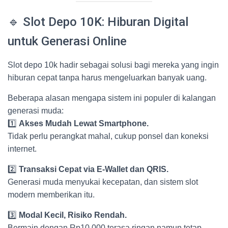
🔹 Slot Depo 10K: Hiburan Digital
untuk Generasi Online
Slot depo 10k hadir sebagai solusi bagi mereka yang ingin
hiburan cepat tanpa harus mengeluarkan banyak uang.
Beberapa alasan mengapa sistem ini populer di kalangan
generasi muda:
1️⃣
Akses Mudah Lewat Smartphone.
Tidak perlu perangkat mahal, cukup ponsel dan koneksi
internet.
2️⃣
Transaksi Cepat via E-Wallet dan QRIS.
Generasi muda menyukai kecepatan, dan sistem slot
modern memberikan itu.
3️⃣
Modal Kecil, Risiko Rendah.
Bermain dengan Rp10.000 terasa ringan namun tetap