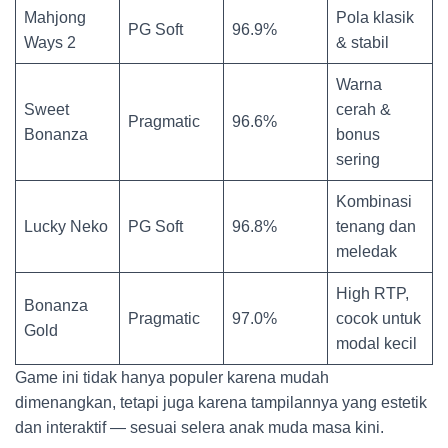
Mahjong
Pola klasik
PG Soft
96.9%
Ways 2
& stabil
Warna
Sweet
cerah &
Pragmatic
96.6%
Bonanza
bonus
sering
Kombinasi
Lucky Neko
PG Soft
96.8%
tenang dan
meledak
High RTP,
Bonanza
Pragmatic
97.0%
cocok untuk
Gold
modal kecil
Game ini tidak hanya populer karena mudah
dimenangkan, tetapi juga karena tampilannya yang estetik
dan interaktif — sesuai selera anak muda masa kini.