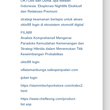
OKTO88 dan Dunia Spa Mewah
Indonesia: Eksplorasi Nightlife Eksklusif
dan Relaksasi Premium
strategi keamanan berlapis untuk akses
okto88 login di ekosistem otomotif digital
FILA88
Analisis Komprehensif Mengenai
Paradoks Kemudahan Kemenangan dan
Strategi Hibrida dalam Menemukan Titik
Keseimbangan Probabilitas
okto88 login
villatamanbunga.salespenjualan.com
ijobet login
https://stammtischporkstore.com/index2.
html
https://www.chefleung.com/product-
list.asp