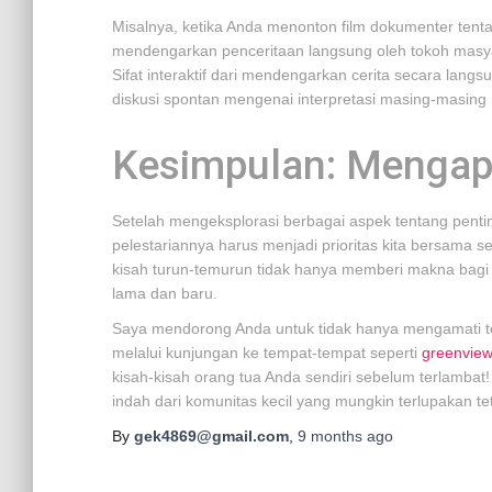
Misalnya, ketika Anda menonton film dokumenter tent
mendengarkan penceritaan langsung oleh tokoh mas
Sifat interaktif dari mendengarkan cerita secara lang
diskusi spontan mengenai interpretasi masing-masing 
Kesimpulan: Mengapa
Setelah mengeksplorasi berbagai aspek tentang penting
pelestariannya harus menjadi prioritas kita bersama 
kisah turun-temurun tidak hanya memberi makna bagi 
lama dan baru.
Saya mendorong Anda untuk tidak hanya mengamati tetap
melalui kunjungan ke tempat-tempat seperti
greenvie
kisah-kisah orang tua Anda sendiri sebelum terlamba
indah dari komunitas kecil yang mungkin terlupakan t
By
gek4869@gmail.com
,
9 months
ago