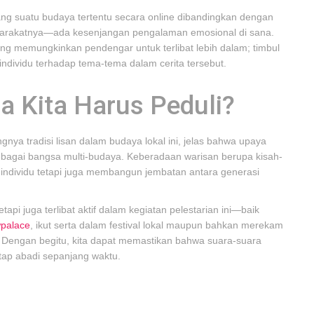
ang suatu budaya tertentu secara online dibandingkan dengan
yarakatnya—ada kesenjangan pengalaman emosional di sana.
sung memungkinkan pendengar untuk terlibat lebih dalam; timbul
individu terhadap tema-tema dalam cerita tersebut.
 Kita Harus Peduli?
nya tradisi lisan dalam budaya lokal ini, jelas bahwa upaya
sebagai bangsa multi-budaya. Keberadaan warisan berupa kisah-
individu tetapi juga membangun jembatan antara generasi
i juga terlibat aktif dalam kegiatan pelestarian ini—baik
wpalace
, ikut serta dalam festival lokal maupun bahkan merekam
t! Dengan begitu, kita dapat memastikan bahwa suara-suara
etap abadi sepanjang waktu.