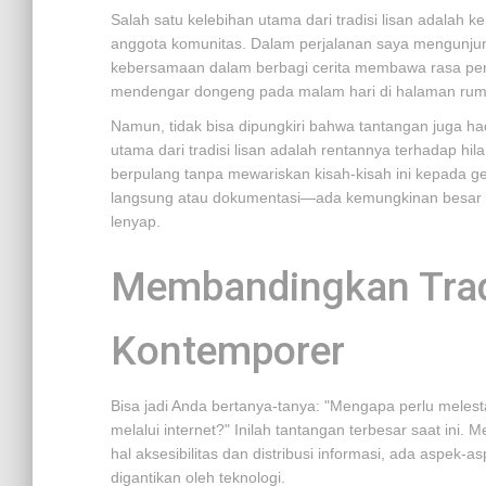
Salah satu kelebihan utama dari tradisi lisan adalah
anggota komunitas. Dalam perjalanan saya mengunjungi
kebersamaan dalam berbagi cerita membawa rasa per
mendengar dongeng pada malam hari di halaman ruma
Namun, tidak bisa dipungkiri bahwa tantangan juga h
utama dari tradisi lisan adalah rentannya terhadap hil
berpulang tanpa mewariskan kisah-kisah ini kepada 
langsung atau dokumentasi—ada kemungkinan besar ba
lenyap.
Membandingkan Trad
Kontemporer
Bisa jadi Anda bertanya-tanya: "Mengapa perlu melesta
melalui internet?" Inilah tantangan terbesar saat in
hal aksesibilitas dan distribusi informasi, ada aspek-a
digantikan oleh teknologi.