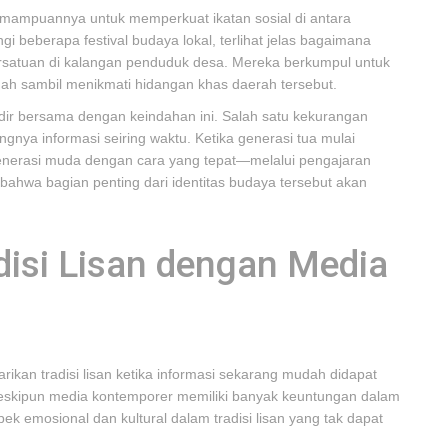
 kemampuannya untuk memperkuat ikatan sosial di antara
 beberapa festival budaya lokal, terlihat jelas bagaimana
satuan di kalangan penduduk desa. Mereka berkumpul untuk
h sambil menikmati hidangan khas daerah tersebut.
adir bersama dengan keindahan ini. Salah satu kekurangan
angnya informasi seiring waktu. Ketika generasi tua mulai
generasi muda dengan cara yang tepat—melalui pengajaran
hwa bagian penting dari identitas budaya tersebut akan
isi Lisan dengan Media
rikan tradisi lisan ketika informasi sekarang mudah didapat
i. Meskipun media kontemporer memiliki banyak keuntungan dalam
spek emosional dan kultural dalam tradisi lisan yang tak dapat