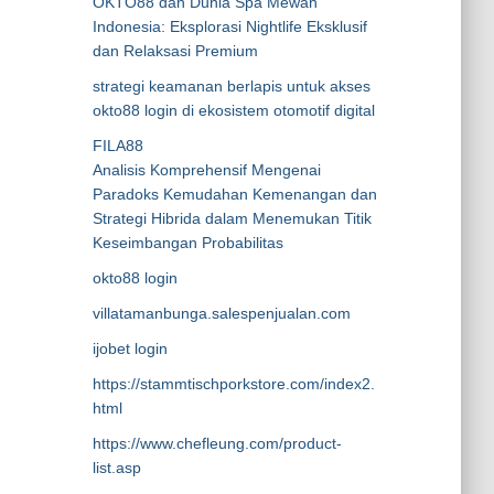
OKTO88 dan Dunia Spa Mewah
Indonesia: Eksplorasi Nightlife Eksklusif
dan Relaksasi Premium
strategi keamanan berlapis untuk akses
okto88 login di ekosistem otomotif digital
FILA88
Analisis Komprehensif Mengenai
Paradoks Kemudahan Kemenangan dan
Strategi Hibrida dalam Menemukan Titik
Keseimbangan Probabilitas
okto88 login
villatamanbunga.salespenjualan.com
ijobet login
https://stammtischporkstore.com/index2.
html
https://www.chefleung.com/product-
list.asp