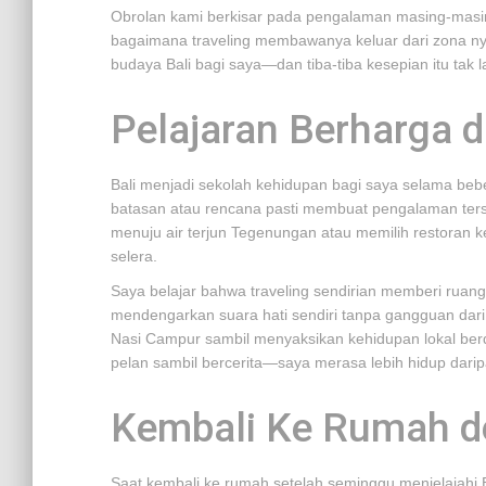
Obrolan kami berkisar pada pengalaman masing-masing
bagaimana traveling membawanya keluar dari zona 
budaya Bali bagi saya—dan tiba-tiba kesepian itu tak la
Pelajaran Berharga d
Bali menjadi sekolah kehidupan bagi saya selama bebe
batasan atau rencana pasti membuat pengalaman terseb
menuju air terjun Tegenungan atau memilih restoran 
selera.
Saya belajar bahwa traveling sendirian memberi ruan
mendengarkan suara hati sendiri tanpa gangguan dari 
Nasi Campur sambil menyaksikan kehidupan lokal berd
pelan sambil bercerita—saya merasa lebih hidup dari
Kembali Ke Rumah de
Saat kembali ke rumah setelah seminggu menjelajahi Ba