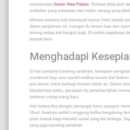
menemukan
Green View Palace
. Terletak tidak jauh d
arsitektur yang menawan dan kolam renang yang dikeli
Momen pertama kali memasuki kamar hotel adalah pen
dalam perjalanan ini, ruangan itu terasa luas dan 
tenang setiap kali bangun pagi. Di sinilah segalanya d
tempat baru.
Menghadapi Kesepia
Di hari pertama traveling sendirian, kesepian menghan
menikmati kopi sore sambil melihat sunset dari balko
pun teman untuk berbagi momen indah itu. Dalam benak
berjalannya waktu, perasaan itu perlahan-lahan memu
bertemu orang-orang baru.
Hari kedua tiba dengan semangat baru; sayapun mem
Ubud. Awalnya sedikit canggung ketika bergabung den
pintu masuk bagi interaksi sosial yang tak terduga. 
yang juga traveling sendirian.