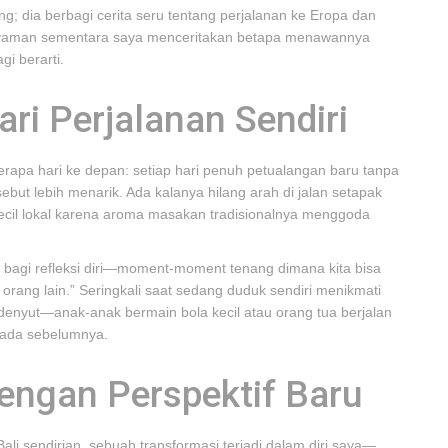
; dia berbagi cerita seru tentang perjalanan ke Eropa dan
nyaman sementara saya menceritakan betapa menawannya
gi berarti.
ari Perjalanan Sendiri
rapa hari ke depan: setiap hari penuh petualangan baru tanpa
ut lebih menarik. Ada kalanya hilang arah di jalan setapak
kecil lokal karena aroma masakan tradisionalnya menggoda
g bagi refleksi diri—moment-moment tenang dimana kita bisa
orang lain.” Seringkali saat sedang duduk sendiri menikmati
enyut—anak-anak bermain bola kecil atau orang tua berjalan
pada sebelumnya.
ngan Perspektif Baru
li sendirian, sebuah transformasi terjadi dalam diri saya—