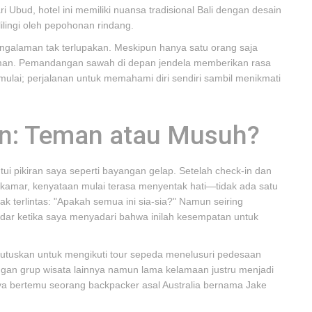
ari Ubud, hotel ini memiliki nuansa tradisional Bali dengan desain
lingi oleh pepohonan rindang.
galaman tak terlupakan. Meskipun hanya satu orang saja
nyaman. Pemandangan sawah di depan jendela memberikan rasa
imulai; perjalanan untuk memahami diri sendiri sambil menikmati
n: Teman atau Musuh?
tui pikiran saya seperti bayangan gelap. Setelah check-in dan
n kamar, kenyataan mulai terasa menyentak hati—tidak ada satu
 terlintas: "Apakah semua ini sia-sia?" Namun seiring
dar ketika saya menyadari bahwa inilah kesempatan untuk
utuskan untuk mengikuti tour sepeda menelusuri pedesaan
gan grup wisata lainnya namun lama kelamaan justru menjadi
Saya bertemu seorang backpacker asal Australia bernama Jake