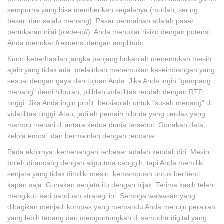
sempurna yang bisa memberikan segalanya (mudah, sering,
besar, dan selalu menang). Pasar permainan adalah pasar
pertukaran nilai (
trade-off
). Anda menukar risiko dengan potensi,
Anda menukar frekuensi dengan amplitudo.
Kunci keberhasilan jangka panjang bukanlah menemukan mesin
ajaib yang tidak ada, melainkan menemukan keseimbangan yang
sesuai dengan gaya dan tujuan Anda. Jika Anda ingin "gampang
menang" demi hiburan, pilihlah volatilitas rendah dengan RTP
tinggi. Jika Anda ingin profit, bersiaplah untuk "susah menang" di
volatilitas tinggi. Atau, jadilah pemain hibrida yang cerdas yang
mampu menari di antara kedua dunia tersebut. Gunakan data,
kelola emosi, dan bermainlah dengan rencana.
Pada akhirnya, kemenangan terbesar adalah kendali diri. Mesin
boleh dirancang dengan algoritma canggih, tapi Anda memiliki
senjata yang tidak dimiliki mesin: kemampuan untuk berhenti
kapan saja. Gunakan senjata itu dengan bijak. Terima kasih telah
mengikuti seri panduan strategi ini. Semoga wawasan yang
dibagikan menjadi kompas yang memandu Anda menuju perairan
yang lebih tenang dan menguntungkan di samudra digital yang