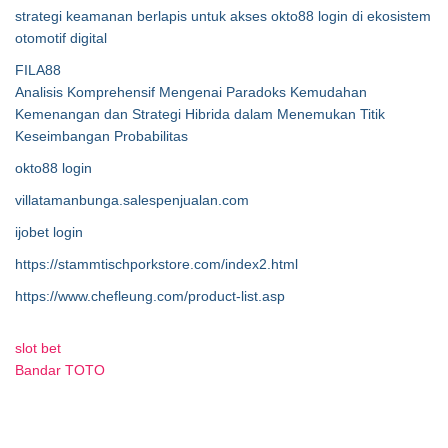
strategi keamanan berlapis untuk akses okto88 login di ekosistem
otomotif digital
FILA88
Analisis Komprehensif Mengenai Paradoks Kemudahan
Kemenangan dan Strategi Hibrida dalam Menemukan Titik
Keseimbangan Probabilitas
okto88 login
villatamanbunga.salespenjualan.com
ijobet login
https://stammtischporkstore.com/index2.html
https://www.chefleung.com/product-list.asp
slot bet
Bandar TOTO