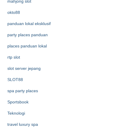
mahjong slot
okto88
panduan lokal eksklusif
party places panduan
places panduan lokal
rtp slot
slot server jepang
SLOT88
spa party places
Sportsbook
Teknologi
travel luxury spa