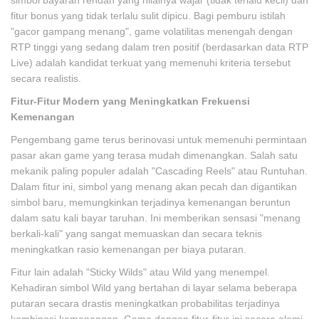
simbol bayaran rendah yang nilainya wajar (tidak terlalu kecil) dan
fitur bonus yang tidak terlalu sulit dipicu. Bagi pemburu istilah
"gacor gampang menang", game volatilitas menengah dengan
RTP tinggi yang sedang dalam tren positif (berdasarkan data RTP
Live) adalah kandidat terkuat yang memenuhi kriteria tersebut
secara realistis.
Fitur-Fitur Modern yang Meningkatkan Frekuensi
Kemenangan
Pengembang game terus berinovasi untuk memenuhi permintaan
pasar akan game yang terasa mudah dimenangkan. Salah satu
mekanik paling populer adalah "Cascading Reels" atau Runtuhan.
Dalam fitur ini, simbol yang menang akan pecah dan digantikan
simbol baru, memungkinkan terjadinya kemenangan beruntun
dalam satu kali bayar taruhan. Ini memberikan sensasi "menang
berkali-kali" yang sangat memuaskan dan secara teknis
meningkatkan rasio kemenangan per biaya putaran.
Fitur lain adalah "Sticky Wilds" atau Wild yang menempel.
Kehadiran simbol Wild yang bertahan di layar selama beberapa
putaran secara drastis meningkatkan probabilitas terjadinya