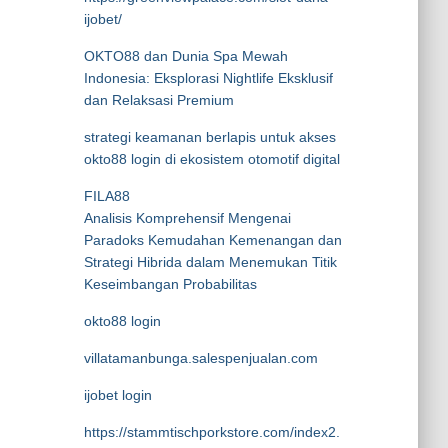
ijobet/
OKTO88 dan Dunia Spa Mewah
Indonesia: Eksplorasi Nightlife Eksklusif
dan Relaksasi Premium
strategi keamanan berlapis untuk akses
okto88 login di ekosistem otomotif digital
FILA88
Analisis Komprehensif Mengenai
Paradoks Kemudahan Kemenangan dan
Strategi Hibrida dalam Menemukan Titik
Keseimbangan Probabilitas
okto88 login
villatamanbunga.salespenjualan.com
ijobet login
https://stammtischporkstore.com/index2.