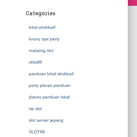
Categories
lokal eksklusif
luxury spa party
mahjong slot
okto88
panduan lokal eksklusif
party places panduan
places panduan lokal
rtp slot
slot server jepang
SLOT88