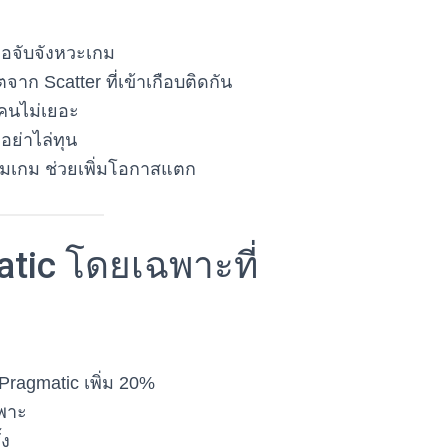
พื่อจับจังหวะเกม
จาก Scatter ที่เข้าเกือบติดกัน
วงคนไม่เยอะ
 อย่าไล่ทุน
ิ่มเกม ช่วยเพิ่มโอกาสแตก
tic โดยเฉพาะที่
Pragmatic เพิ่ม 20%
ฉพาะ
้ง