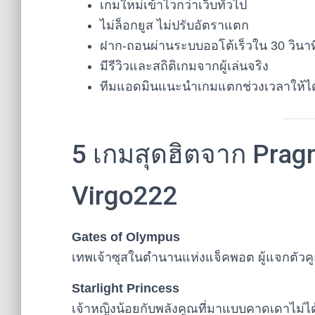
เกมใหม่เข้าไวกว่าเว็บทั่วไป
ไม่ล็อกยูส ไม่ปรับอัตราแตก
ฝาก-ถอนผ่านระบบออโต้เร็วใน 30 วินาท
มีรีวิวและสถิติเกมจากผู้เล่นจริง
ทีมแอดมินแนะนำเกมแตกช่วงเวลาให้ได
5 เกมสุดฮิตจาก Prag
Virgo222
Gates of Olympus
เทพเจ้าซุสในตำนานแห่งแจ็คพอต ผู้แจกตัวคูณไ
Starlight Princess
เจ้าหญิงน้อยกับพลังคูณที่มาแบบคาดเดาไม่ได