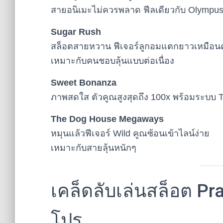
สายอนิเมะไม่ควรพลาด ฟีลเดียวกับ Olympu
Sugar Rush
สล็อตสายหวาน ฟีเจอร์ลูกอมแตกยาวเหมือ
เหมาะกับคนชอบลุ้นแบบต่อเนื่อง
Sweet Bonanza
ภาพสดใส ตัวคูณสูงสุดถึง 100x พร้อมระบบ 
The Dog House Megaways
หมุนแล้วฟีเจอร์ Wild คูณซ้อนเข้าไลน์ง่าย
เหมาะกับสายลุ้นหนักๆ
เคล็ดลับเล่นสล็อต Pr
โปร