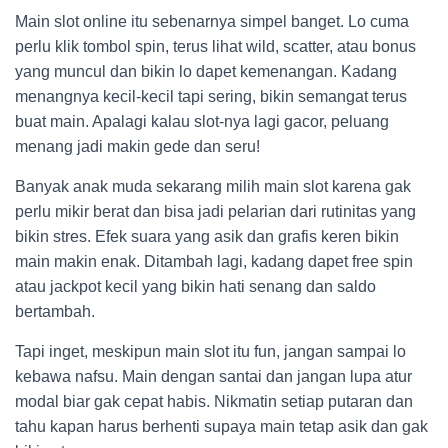
Main slot online itu sebenarnya simpel banget. Lo cuma
perlu klik tombol spin, terus lihat wild, scatter, atau bonus
yang muncul dan bikin lo dapet kemenangan. Kadang
menangnya kecil-kecil tapi sering, bikin semangat terus
buat main. Apalagi kalau slot-nya lagi gacor, peluang
menang jadi makin gede dan seru!
Banyak anak muda sekarang milih main slot karena gak
perlu mikir berat dan bisa jadi pelarian dari rutinitas yang
bikin stres. Efek suara yang asik dan grafis keren bikin
main makin enak. Ditambah lagi, kadang dapet free spin
atau jackpot kecil yang bikin hati senang dan saldo
bertambah.
Tapi inget, meskipun main slot itu fun, jangan sampai lo
kebawa nafsu. Main dengan santai dan jangan lupa atur
modal biar gak cepat habis. Nikmatin setiap putaran dan
tahu kapan harus berhenti supaya main tetap asik dan gak