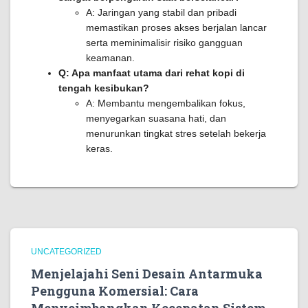
A: Jaringan yang stabil dan pribadi
memastikan proses akses berjalan lancar
serta meminimalisir risiko gangguan
keamanan.
Q: Apa manfaat utama dari rehat kopi di
tengah kesibukan?
A: Membantu mengembalikan fokus,
menyegarkan suasana hati, dan
menurunkan tingkat stres setelah bekerja
keras.
UNCATEGORIZED
Menjelajahi Seni Desain Antarmuka
Pengguna Komersial: Cara