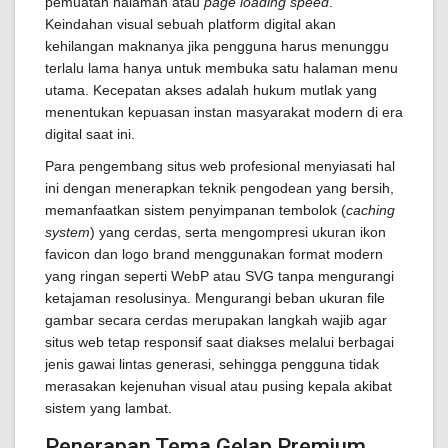
pemuatan halaman atau
page loading speed
.
Keindahan visual sebuah platform digital akan
kehilangan maknanya jika pengguna harus menunggu
terlalu lama hanya untuk membuka satu halaman menu
utama. Kecepatan akses adalah hukum mutlak yang
menentukan kepuasan instan masyarakat modern di era
digital saat ini.
Para pengembang situs web profesional menyiasati hal
ini dengan menerapkan teknik pengodean yang bersih,
memanfaatkan sistem penyimpanan tembolok (
caching
system
) yang cerdas, serta mengompresi ukuran ikon
favicon dan logo brand menggunakan format modern
yang ringan seperti WebP atau SVG tanpa mengurangi
ketajaman resolusinya. Mengurangi beban ukuran file
gambar secara cerdas merupakan langkah wajib agar
situs web tetap responsif saat diakses melalui berbagai
jenis gawai lintas generasi, sehingga pengguna tidak
merasakan kejenuhan visual atau pusing kepala akibat
sistem yang lambat.
Penerapan Tema Gelap Premium