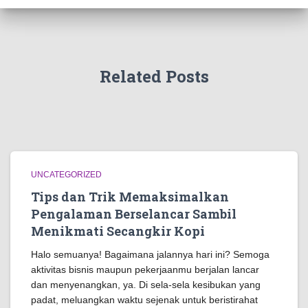
Related Posts
UNCATEGORIZED
Tips dan Trik Memaksimalkan
Pengalaman Berselancar Sambil
Menikmati Secangkir Kopi
Halo semuanya! Bagaimana jalannya hari ini? Semoga
aktivitas bisnis maupun pekerjaanmu berjalan lancar
dan menyenangkan, ya. Di sela-sela kesibukan yang
padat, meluangkan waktu sejenak untuk beristirahat