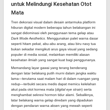
untuk Melindungi Kesehatan Otot
Mata
Tren dekorasi visual dalam desain antarmuka platform
hiburan digital modern beberapa tahun belakangan ini
sangat didominasi oleh penggunaan tema gelap atau
Dark Mode Aesthetics
. Menggunakan palet warna dasar
seperti hitam pekat, abu-abu arang, atau biru navy tua
bukan sekadar mengikuti arus gaya visual yang sedang
populer di media sosial, melainkan memiliki alasan
kesehatan ilmiah yang sangat kuat bagi penggunanya.
Memandang layar gawai yang terang benderang
dengan latar belakang putih murni dalam jangka waktu
lama—terutama saat malam hari di dalam ruangan yang
redup—terbukti secara medis dapat memicu kelelahan
akut pada otot kornea mata (
digital eye strain
) serta
menghambat sekresi hormon tidur alami. Sebaliknya,
latar belakang warna gelap diredam yang dipadukan
dengan pendaran warna aksen yang mewah seperti