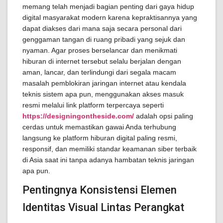
memang telah menjadi bagian penting dari gaya hidup
digital masyarakat modern karena kepraktisannya yang
dapat diakses dari mana saja secara personal dari
genggaman tangan di ruang pribadi yang sejuk dan
nyaman. Agar proses berselancar dan menikmati
hiburan di internet tersebut selalu berjalan dengan
aman, lancar, dan terlindungi dari segala macam
masalah pemblokiran jaringan internet atau kendala
teknis sistem apa pun, menggunakan akses masuk
resmi melalui link platform terpercaya seperti
https://designingontheside.com/
adalah opsi paling
cerdas untuk memastikan gawai Anda terhubung
langsung ke platform hiburan digital paling resmi,
responsif, dan memiliki standar keamanan siber terbaik
di Asia saat ini tanpa adanya hambatan teknis jaringan
apa pun.
Pentingnya Konsistensi Elemen
Identitas Visual Lintas Perangkat