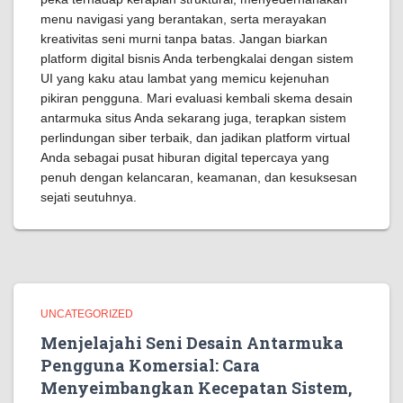
menu navigasi yang berantakan, serta merayakan
kreativitas seni murni tanpa batas. Jangan biarkan
platform digital bisnis Anda terbengkalai dengan sistem
UI yang kaku atau lambat yang memicu kejenuhan
pikiran pengguna. Mari evaluasi kembali skema desain
antarmuka situs Anda sekarang juga, terapkan sistem
perlindungan siber terbaik, dan jadikan platform virtual
Anda sebagai pusat hiburan digital tepercaya yang
penuh dengan kelancaran, keamanan, dan kesuksesan
sejati seutuhnya.
UNCATEGORIZED
Menjelajahi Seni Desain Antarmuka
Pengguna Komersial: Cara
Menyeimbangkan Kecepatan Sistem,