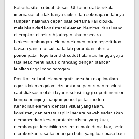
Keberhasilan sebuah desain UI komersial berskala
internasional tidak hanya diukur dari seberapa indahnya
tampilan halaman depan saat pertama kali dibuka,
melainkan dari konsistensi elemen identitas visual yang
diterapkan di seluruh jaringan sistem secara
berkesinambungan. Elemen-elemen mikro seperti ikon
favicon yang muncul pada tab peramban internet,
penempatan logo brand di sudut halaman, hingga gaya
tata letak menu harus dirancang dengan standar
kualitas tinggi yang seragam.
Pastikan seluruh elemen grafis tersebut dioptimalkan
agar tidak mengalami distorsi atau penurunan resolusi
saat diakses melalui layar resolusi tinggi seperti monitor
komputer jinjing maupun ponsel pintar modern.
Kehadiran elemen identitas visual yang tajam,
konsisten, dan tertata rapi ini secara bawah sadar akan
memancarkan kesan profesionalisme yang kuat,
membangun kredibilitas sistem di mata dunia luar, serta
memberikan rasa ketenangan batin yang luar biasa bagi