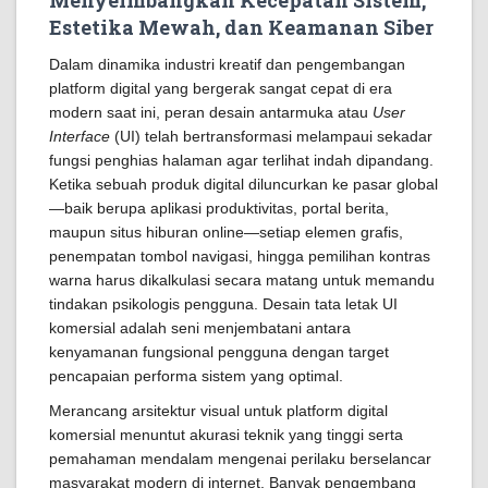
Menyeimbangkan Kecepatan Sistem,
Estetika Mewah, dan Keamanan Siber
Dalam dinamika industri kreatif dan pengembangan
platform digital yang bergerak sangat cepat di era
modern saat ini, peran desain antarmuka atau
User
Interface
(UI) telah bertransformasi melampaui sekadar
fungsi penghias halaman agar terlihat indah dipandang.
Ketika sebuah produk digital diluncurkan ke pasar global
—baik berupa aplikasi produktivitas, portal berita,
maupun situs hiburan online—setiap elemen grafis,
penempatan tombol navigasi, hingga pemilihan kontras
warna harus dikalkulasi secara matang untuk memandu
tindakan psikologis pengguna. Desain tata letak UI
komersial adalah seni menjembatani antara
kenyamanan fungsional pengguna dengan target
pencapaian performa sistem yang optimal.
Merancang arsitektur visual untuk platform digital
komersial menuntut akurasi teknik yang tinggi serta
pemahaman mendalam mengenai perilaku berselancar
masyarakat modern di internet. Banyak pengembang