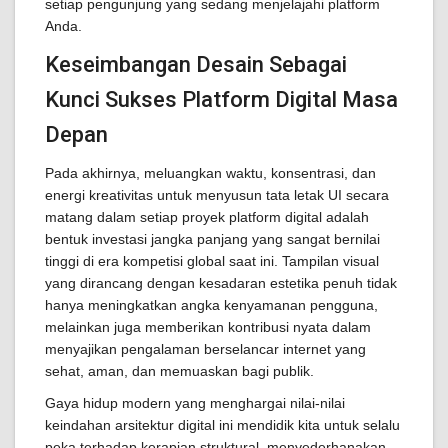
setiap pengunjung yang sedang menjelajahi platform
Anda.
Keseimbangan Desain Sebagai
Kunci Sukses Platform Digital Masa
Depan
Pada akhirnya, meluangkan waktu, konsentrasi, dan
energi kreativitas untuk menyusun tata letak UI secara
matang dalam setiap proyek platform digital adalah
bentuk investasi jangka panjang yang sangat bernilai
tinggi di era kompetisi global saat ini. Tampilan visual
yang dirancang dengan kesadaran estetika penuh tidak
hanya meningkatkan angka kenyamanan pengguna,
melainkan juga memberikan kontribusi nyata dalam
menyajikan pengalaman berselancar internet yang
sehat, aman, dan memuaskan bagi publik.
Gaya hidup modern yang menghargai nilai-nilai
keindahan arsitektur digital ini mendidik kita untuk selalu
peka terhadap kerapian struktural, menyederhanakan