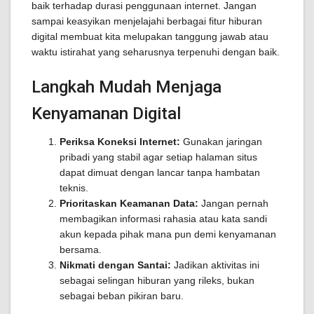
baik terhadap durasi penggunaan internet. Jangan
sampai keasyikan menjelajahi berbagai fitur hiburan
digital membuat kita melupakan tanggung jawab atau
waktu istirahat yang seharusnya terpenuhi dengan baik.
Langkah Mudah Menjaga
Kenyamanan Digital
Periksa Koneksi Internet:
Gunakan jaringan
pribadi yang stabil agar setiap halaman situs
dapat dimuat dengan lancar tanpa hambatan
teknis.
Prioritaskan Keamanan Data:
Jangan pernah
membagikan informasi rahasia atau kata sandi
akun kepada pihak mana pun demi kenyamanan
bersama.
Nikmati dengan Santai:
Jadikan aktivitas ini
sebagai selingan hiburan yang rileks, bukan
sebagai beban pikiran baru.