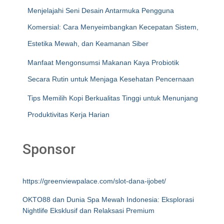
Menjelajahi Seni Desain Antarmuka Pengguna
Komersial: Cara Menyeimbangkan Kecepatan Sistem,
Estetika Mewah, dan Keamanan Siber
Manfaat Mengonsumsi Makanan Kaya Probiotik
Secara Rutin untuk Menjaga Kesehatan Pencernaan
Tips Memilih Kopi Berkualitas Tinggi untuk Menunjang
Produktivitas Kerja Harian
Sponsor
https://greenviewpalace.com/slot-dana-ijobet/
OKTO88 dan Dunia Spa Mewah Indonesia: Eksplorasi
Nightlife Eksklusif dan Relaksasi Premium