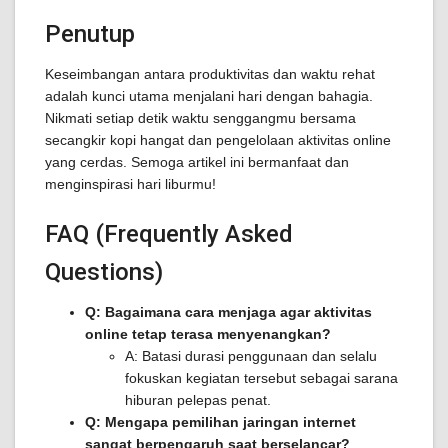
Penutup
Keseimbangan antara produktivitas dan waktu rehat
adalah kunci utama menjalani hari dengan bahagia.
Nikmati setiap detik waktu senggangmu bersama
secangkir kopi hangat dan pengelolaan aktivitas online
yang cerdas. Semoga artikel ini bermanfaat dan
menginspirasi hari liburmu!
FAQ (Frequently Asked
Questions)
Q: Bagaimana cara menjaga agar aktivitas
online tetap terasa menyenangkan?
A: Batasi durasi penggunaan dan selalu
fokuskan kegiatan tersebut sebagai sarana
hiburan pelepas penat.
Q: Mengapa pemilihan jaringan internet
sangat berpengaruh saat berselancar?