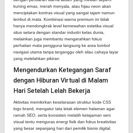
kuning emas, merah menyala, atau hijau neon akan
menciptakan kontras visual yang sangat tajam namun
lembut di mata. Kombinasi warna premium ini tidak
hanya mendongkrak level kemewahan estetika visual
situs setara dengan standar industri kelas dunia,
melainkan juga membantu mengarahkan fokus
perhatian mata pengguna langsung ke area tombol
navigasi utama tanpa terganggu oleh silau cahaya layar
yang melelahkan pikiran.
Mengendurkan Ketegangan Saraf
dengan Hiburan Virtual di Malam
Hari Setelah Lelah Bekerja
Aktivitas memikirkan keselarasan struktur kode CSS
logo brand, mengatur tata letak elemen halaman agar
ramah SEO, serta konsisten melatih ketajaman seni
visual tentu menguras energi fisik dan fokus kreativitas
yang besar sepanjang hari dari pemilik bisnis digital.