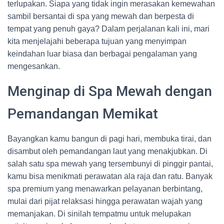
terlupakan. Siapa yang tidak ingin merasakan kemewahan
sambil bersantai di spa yang mewah dan berpesta di
tempat yang penuh gaya? Dalam perjalanan kali ini, mari
kita menjelajahi beberapa tujuan yang menyimpan
keindahan luar biasa dan berbagai pengalaman yang
mengesankan.
Menginap di Spa Mewah dengan
Pemandangan Memikat
Bayangkan kamu bangun di pagi hari, membuka tirai, dan
disambut oleh pemandangan laut yang menakjubkan. Di
salah satu spa mewah yang tersembunyi di pinggir pantai,
kamu bisa menikmati perawatan ala raja dan ratu. Banyak
spa premium yang menawarkan pelayanan berbintang,
mulai dari pijat relaksasi hingga perawatan wajah yang
memanjakan. Di sinilah tempatmu untuk melupakan