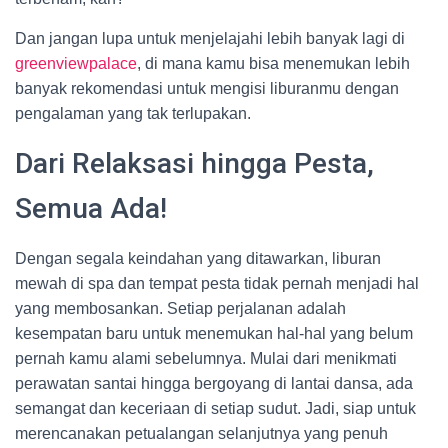
Dan jangan lupa untuk menjelajahi lebih banyak lagi di
greenviewpalace
, di mana kamu bisa menemukan lebih
banyak rekomendasi untuk mengisi liburanmu dengan
pengalaman yang tak terlupakan.
Dari Relaksasi hingga Pesta,
Semua Ada!
Dengan segala keindahan yang ditawarkan, liburan
mewah di spa dan tempat pesta tidak pernah menjadi hal
yang membosankan. Setiap perjalanan adalah
kesempatan baru untuk menemukan hal-hal yang belum
pernah kamu alami sebelumnya. Mulai dari menikmati
perawatan santai hingga bergoyang di lantai dansa, ada
semangat dan keceriaan di setiap sudut. Jadi, siap untuk
merencanakan petualangan selanjutnya yang penuh