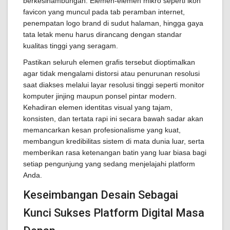
berkesinambungan. Elemen-elemen mikro seperti ikon
favicon yang muncul pada tab peramban internet,
penempatan logo brand di sudut halaman, hingga gaya
tata letak menu harus dirancang dengan standar
kualitas tinggi yang seragam.
Pastikan seluruh elemen grafis tersebut dioptimalkan
agar tidak mengalami distorsi atau penurunan resolusi
saat diakses melalui layar resolusi tinggi seperti monitor
komputer jinjing maupun ponsel pintar modern.
Kehadiran elemen identitas visual yang tajam,
konsisten, dan tertata rapi ini secara bawah sadar akan
memancarkan kesan profesionalisme yang kuat,
membangun kredibilitas sistem di mata dunia luar, serta
memberikan rasa ketenangan batin yang luar biasa bagi
setiap pengunjung yang sedang menjelajahi platform
Anda.
Keseimbangan Desain Sebagai
Kunci Sukses Platform Digital Masa