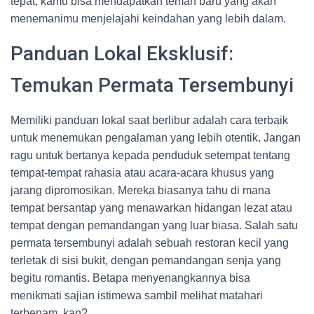
tepat, kamu bisa mendapatkan teman baru yang akan
menemanimu menjelajahi keindahan yang lebih dalam.
Panduan Lokal Eksklusif:
Temukan Permata Tersembunyi
Memiliki panduan lokal saat berlibur adalah cara terbaik
untuk menemukan pengalaman yang lebih otentik. Jangan
ragu untuk bertanya kepada penduduk setempat tentang
tempat-tempat rahasia atau acara-acara khusus yang
jarang dipromosikan. Mereka biasanya tahu di mana
tempat bersantap yang menawarkan hidangan lezat atau
tempat dengan pemandangan yang luar biasa. Salah satu
permata tersembunyi adalah sebuah restoran kecil yang
terletak di sisi bukit, dengan pemandangan senja yang
begitu romantis. Betapa menyenangkannya bisa
menikmati sajian istimewa sambil melihat matahari
terbenam, kan?