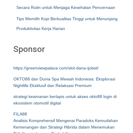
Secara Rutin untuk Menjaga Kesehatan Pencernaan
Tips Memilih Kopi Berkualitas Tinggi untuk Menunjang
Produktivitas Kerja Harian
Sponsor
https://greenviewpalace.com/slot-dana-ijobet/
OKTO88 dan Dunia Spa Mewah Indonesia: Eksplorasi
Nightlife Eksklusif dan Relaksasi Premium
strategi keamanan berlapis untuk akses okto88 login di
ekosistem otomotif digital
FILA88
Analisis Komprehensif Mengenai Paradoks Kemudahan
Kemenangan dan Strategi Hibrida dalam Menemukan