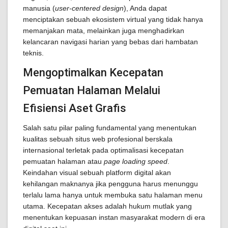
manusia (
user-centered design
), Anda dapat
menciptakan sebuah ekosistem virtual yang tidak hanya
memanjakan mata, melainkan juga menghadirkan
kelancaran navigasi harian yang bebas dari hambatan
teknis.
Mengoptimalkan Kecepatan
Pemuatan Halaman Melalui
Efisiensi Aset Grafis
Salah satu pilar paling fundamental yang menentukan
kualitas sebuah situs web profesional berskala
internasional terletak pada optimalisasi kecepatan
pemuatan halaman atau
page loading speed
.
Keindahan visual sebuah platform digital akan
kehilangan maknanya jika pengguna harus menunggu
terlalu lama hanya untuk membuka satu halaman menu
utama. Kecepatan akses adalah hukum mutlak yang
menentukan kepuasan instan masyarakat modern di era