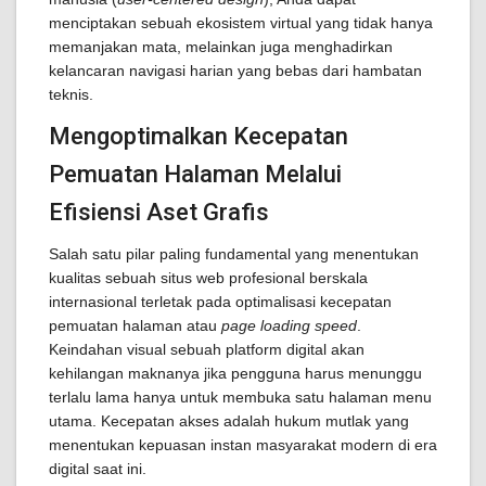
menciptakan sebuah ekosistem virtual yang tidak hanya
memanjakan mata, melainkan juga menghadirkan
kelancaran navigasi harian yang bebas dari hambatan
teknis.
Mengoptimalkan Kecepatan
Pemuatan Halaman Melalui
Efisiensi Aset Grafis
Salah satu pilar paling fundamental yang menentukan
kualitas sebuah situs web profesional berskala
internasional terletak pada optimalisasi kecepatan
pemuatan halaman atau
page loading speed
.
Keindahan visual sebuah platform digital akan
kehilangan maknanya jika pengguna harus menunggu
terlalu lama hanya untuk membuka satu halaman menu
utama. Kecepatan akses adalah hukum mutlak yang
menentukan kepuasan instan masyarakat modern di era
digital saat ini.