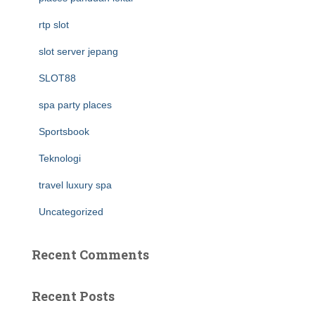
rtp slot
slot server jepang
SLOT88
spa party places
Sportsbook
Teknologi
travel luxury spa
Uncategorized
Recent Comments
Recent Posts