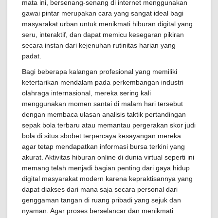
mata ini, bersenang-senang di internet menggunakan
gawai pintar merupakan cara yang sangat ideal bagi
masyarakat urban untuk menikmati hiburan digital yang
seru, interaktif, dan dapat memicu kesegaran pikiran
secara instan dari kejenuhan rutinitas harian yang
padat.
Bagi beberapa kalangan profesional yang memiliki
ketertarikan mendalam pada perkembangan industri
olahraga internasional, mereka sering kali
menggunakan momen santai di malam hari tersebut
dengan membaca ulasan analisis taktik pertandingan
sepak bola terbaru atau memantau pergerakan skor judi
bola di situs sbobet terpercaya kesayangan mereka
agar tetap mendapatkan informasi bursa terkini yang
akurat. Aktivitas hiburan online di dunia virtual seperti ini
memang telah menjadi bagian penting dari gaya hidup
digital masyarakat modern karena kepraktisannya yang
dapat diakses dari mana saja secara personal dari
genggaman tangan di ruang pribadi yang sejuk dan
nyaman. Agar proses berselancar dan menikmati