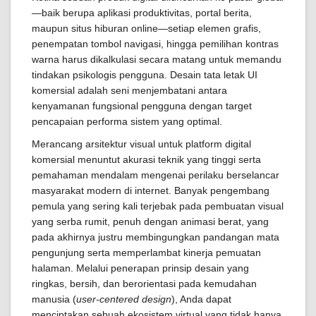
—baik berupa aplikasi produktivitas, portal berita,
maupun situs hiburan online—setiap elemen grafis,
penempatan tombol navigasi, hingga pemilihan kontras
warna harus dikalkulasi secara matang untuk memandu
tindakan psikologis pengguna. Desain tata letak UI
komersial adalah seni menjembatani antara
kenyamanan fungsional pengguna dengan target
pencapaian performa sistem yang optimal.
Merancang arsitektur visual untuk platform digital
komersial menuntut akurasi teknik yang tinggi serta
pemahaman mendalam mengenai perilaku berselancar
masyarakat modern di internet. Banyak pengembang
pemula yang sering kali terjebak pada pembuatan visual
yang serba rumit, penuh dengan animasi berat, yang
pada akhirnya justru membingungkan pandangan mata
pengunjung serta memperlambat kinerja pemuatan
halaman. Melalui penerapan prinsip desain yang
ringkas, bersih, dan berorientasi pada kemudahan
manusia (
user-centered design
), Anda dapat
menciptakan sebuah ekosistem virtual yang tidak hanya