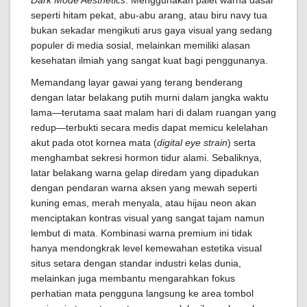
Dark Mode Aesthetics
. Menggunakan palet warna dasar
seperti hitam pekat, abu-abu arang, atau biru navy tua
bukan sekadar mengikuti arus gaya visual yang sedang
populer di media sosial, melainkan memiliki alasan
kesehatan ilmiah yang sangat kuat bagi penggunanya.
Memandang layar gawai yang terang benderang
dengan latar belakang putih murni dalam jangka waktu
lama—terutama saat malam hari di dalam ruangan yang
redup—terbukti secara medis dapat memicu kelelahan
akut pada otot kornea mata (
digital eye strain
) serta
menghambat sekresi hormon tidur alami. Sebaliknya,
latar belakang warna gelap diredam yang dipadukan
dengan pendaran warna aksen yang mewah seperti
kuning emas, merah menyala, atau hijau neon akan
menciptakan kontras visual yang sangat tajam namun
lembut di mata. Kombinasi warna premium ini tidak
hanya mendongkrak level kemewahan estetika visual
situs setara dengan standar industri kelas dunia,
melainkan juga membantu mengarahkan fokus
perhatian mata pengguna langsung ke area tombol