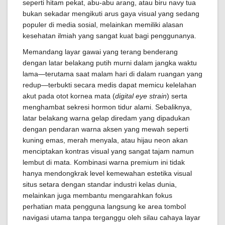
seperti hitam pekat, abu-abu arang, atau biru navy tua
bukan sekadar mengikuti arus gaya visual yang sedang
populer di media sosial, melainkan memiliki alasan
kesehatan ilmiah yang sangat kuat bagi penggunanya.
Memandang layar gawai yang terang benderang
dengan latar belakang putih murni dalam jangka waktu
lama—terutama saat malam hari di dalam ruangan yang
redup—terbukti secara medis dapat memicu kelelahan
akut pada otot kornea mata (
digital eye strain
) serta
menghambat sekresi hormon tidur alami. Sebaliknya,
latar belakang warna gelap diredam yang dipadukan
dengan pendaran warna aksen yang mewah seperti
kuning emas, merah menyala, atau hijau neon akan
menciptakan kontras visual yang sangat tajam namun
lembut di mata. Kombinasi warna premium ini tidak
hanya mendongkrak level kemewahan estetika visual
situs setara dengan standar industri kelas dunia,
melainkan juga membantu mengarahkan fokus
perhatian mata pengguna langsung ke area tombol
navigasi utama tanpa terganggu oleh silau cahaya layar