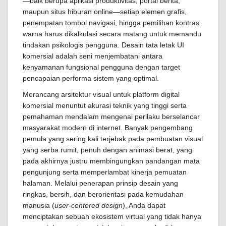
—baik berupa aplikasi produktivitas, portal berita,
maupun situs hiburan online—setiap elemen grafis,
penempatan tombol navigasi, hingga pemilihan kontras
warna harus dikalkulasi secara matang untuk memandu
tindakan psikologis pengguna. Desain tata letak UI
komersial adalah seni menjembatani antara
kenyamanan fungsional pengguna dengan target
pencapaian performa sistem yang optimal.
Merancang arsitektur visual untuk platform digital
komersial menuntut akurasi teknik yang tinggi serta
pemahaman mendalam mengenai perilaku berselancar
masyarakat modern di internet. Banyak pengembang
pemula yang sering kali terjebak pada pembuatan visual
yang serba rumit, penuh dengan animasi berat, yang
pada akhirnya justru membingungkan pandangan mata
pengunjung serta memperlambat kinerja pemuatan
halaman. Melalui penerapan prinsip desain yang
ringkas, bersih, dan berorientasi pada kemudahan
manusia (
user-centered design
), Anda dapat
menciptakan sebuah ekosistem virtual yang tidak hanya