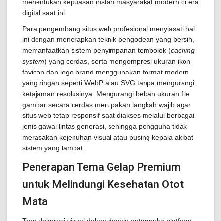
menentukan kepuasan instan masyarakat modern di era
digital saat ini.
Para pengembang situs web profesional menyiasati hal
ini dengan menerapkan teknik pengodean yang bersih,
memanfaatkan sistem penyimpanan tembolok (
caching
system
) yang cerdas, serta mengompresi ukuran ikon
favicon dan logo brand menggunakan format modern
yang ringan seperti WebP atau SVG tanpa mengurangi
ketajaman resolusinya. Mengurangi beban ukuran file
gambar secara cerdas merupakan langkah wajib agar
situs web tetap responsif saat diakses melalui berbagai
jenis gawai lintas generasi, sehingga pengguna tidak
merasakan kejenuhan visual atau pusing kepala akibat
sistem yang lambat.
Penerapan Tema Gelap Premium
untuk Melindungi Kesehatan Otot
Mata
Tren dekorasi visual dalam desain antarmuka platform