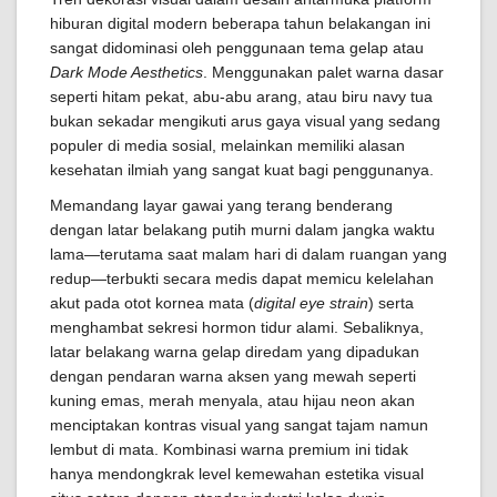
hiburan digital modern beberapa tahun belakangan ini
sangat didominasi oleh penggunaan tema gelap atau
Dark Mode Aesthetics
. Menggunakan palet warna dasar
seperti hitam pekat, abu-abu arang, atau biru navy tua
bukan sekadar mengikuti arus gaya visual yang sedang
populer di media sosial, melainkan memiliki alasan
kesehatan ilmiah yang sangat kuat bagi penggunanya.
Memandang layar gawai yang terang benderang
dengan latar belakang putih murni dalam jangka waktu
lama—terutama saat malam hari di dalam ruangan yang
redup—terbukti secara medis dapat memicu kelelahan
akut pada otot kornea mata (
digital eye strain
) serta
menghambat sekresi hormon tidur alami. Sebaliknya,
latar belakang warna gelap diredam yang dipadukan
dengan pendaran warna aksen yang mewah seperti
kuning emas, merah menyala, atau hijau neon akan
menciptakan kontras visual yang sangat tajam namun
lembut di mata. Kombinasi warna premium ini tidak
hanya mendongkrak level kemewahan estetika visual