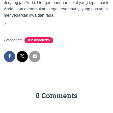
di ujung jari Anda. Dengan panduan lokal yang tepat, pasti
Anda akan menemukan surga tersembunyi yang pas untuk
menyegarkan jiwa dan raga.
“`
Categories:
UNCATEGORIZED
0 Comments