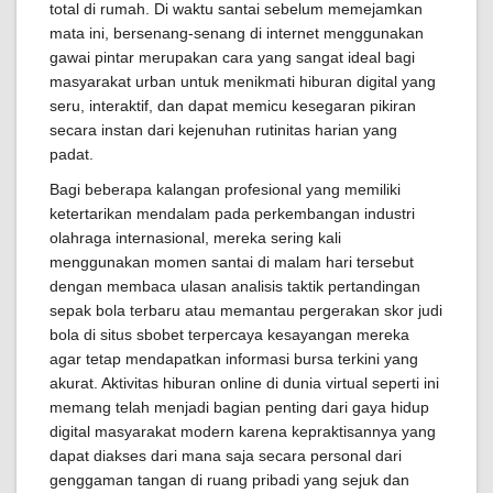
total di rumah. Di waktu santai sebelum memejamkan
mata ini, bersenang-senang di internet menggunakan
gawai pintar merupakan cara yang sangat ideal bagi
masyarakat urban untuk menikmati hiburan digital yang
seru, interaktif, dan dapat memicu kesegaran pikiran
secara instan dari kejenuhan rutinitas harian yang
padat.
Bagi beberapa kalangan profesional yang memiliki
ketertarikan mendalam pada perkembangan industri
olahraga internasional, mereka sering kali
menggunakan momen santai di malam hari tersebut
dengan membaca ulasan analisis taktik pertandingan
sepak bola terbaru atau memantau pergerakan skor judi
bola di situs sbobet terpercaya kesayangan mereka
agar tetap mendapatkan informasi bursa terkini yang
akurat. Aktivitas hiburan online di dunia virtual seperti ini
memang telah menjadi bagian penting dari gaya hidup
digital masyarakat modern karena kepraktisannya yang
dapat diakses dari mana saja secara personal dari
genggaman tangan di ruang pribadi yang sejuk dan