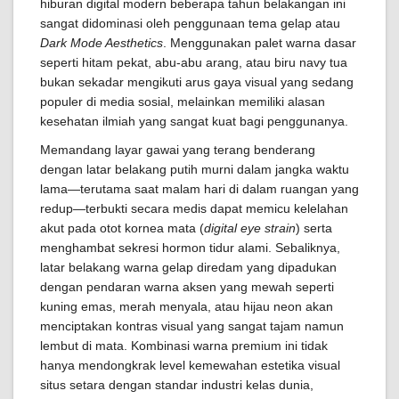
hiburan digital modern beberapa tahun belakangan ini
sangat didominasi oleh penggunaan tema gelap atau
Dark Mode Aesthetics
. Menggunakan palet warna dasar
seperti hitam pekat, abu-abu arang, atau biru navy tua
bukan sekadar mengikuti arus gaya visual yang sedang
populer di media sosial, melainkan memiliki alasan
kesehatan ilmiah yang sangat kuat bagi penggunanya.
Memandang layar gawai yang terang benderang
dengan latar belakang putih murni dalam jangka waktu
lama—terutama saat malam hari di dalam ruangan yang
redup—terbukti secara medis dapat memicu kelelahan
akut pada otot kornea mata (
digital eye strain
) serta
menghambat sekresi hormon tidur alami. Sebaliknya,
latar belakang warna gelap diredam yang dipadukan
dengan pendaran warna aksen yang mewah seperti
kuning emas, merah menyala, atau hijau neon akan
menciptakan kontras visual yang sangat tajam namun
lembut di mata. Kombinasi warna premium ini tidak
hanya mendongkrak level kemewahan estetika visual
situs setara dengan standar industri kelas dunia,