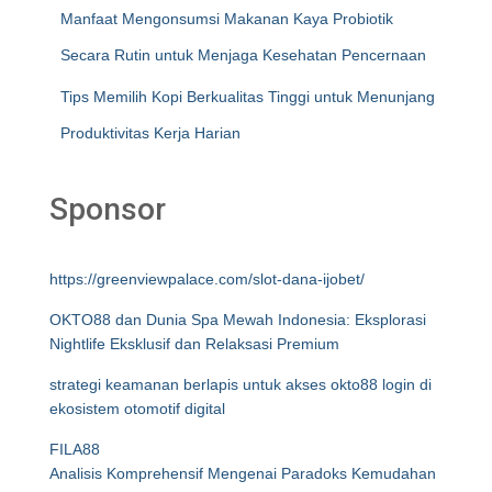
Manfaat Mengonsumsi Makanan Kaya Probiotik
Secara Rutin untuk Menjaga Kesehatan Pencernaan
Tips Memilih Kopi Berkualitas Tinggi untuk Menunjang
Produktivitas Kerja Harian
Sponsor
https://greenviewpalace.com/slot-dana-ijobet/
OKTO88 dan Dunia Spa Mewah Indonesia: Eksplorasi
Nightlife Eksklusif dan Relaksasi Premium
strategi keamanan berlapis untuk akses okto88 login di
ekosistem otomotif digital
FILA88
Analisis Komprehensif Mengenai Paradoks Kemudahan