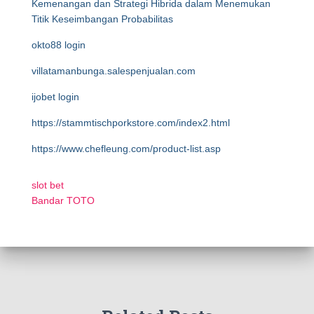
Kemenangan dan Strategi Hibrida dalam Menemukan
Titik Keseimbangan Probabilitas
okto88 login
villatamanbunga.salespenjualan.com
ijobet login
https://stammtischporkstore.com/index2.html
https://www.chefleung.com/product-list.asp
slot bet
Bandar TOTO