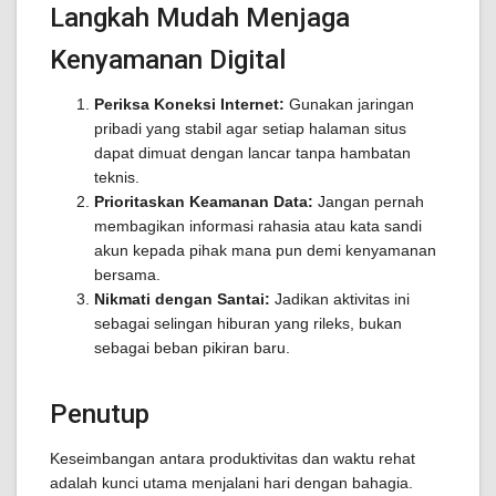
Langkah Mudah Menjaga
Kenyamanan Digital
Periksa Koneksi Internet:
Gunakan jaringan
pribadi yang stabil agar setiap halaman situs
dapat dimuat dengan lancar tanpa hambatan
teknis.
Prioritaskan Keamanan Data:
Jangan pernah
membagikan informasi rahasia atau kata sandi
akun kepada pihak mana pun demi kenyamanan
bersama.
Nikmati dengan Santai:
Jadikan aktivitas ini
sebagai selingan hiburan yang rileks, bukan
sebagai beban pikiran baru.
Penutup
Keseimbangan antara produktivitas dan waktu rehat
adalah kunci utama menjalani hari dengan bahagia.