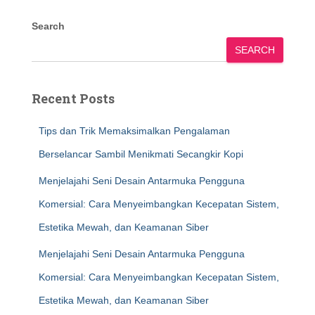
Search
SEARCH
Recent Posts
Tips dan Trik Memaksimalkan Pengalaman
Berselancar Sambil Menikmati Secangkir Kopi
Menjelajahi Seni Desain Antarmuka Pengguna
Komersial: Cara Menyeimbangkan Kecepatan Sistem,
Estetika Mewah, dan Keamanan Siber
Menjelajahi Seni Desain Antarmuka Pengguna
Komersial: Cara Menyeimbangkan Kecepatan Sistem,
Estetika Mewah, dan Keamanan Siber