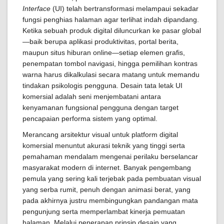
Interface
(UI) telah bertransformasi melampaui sekadar
fungsi penghias halaman agar terlihat indah dipandang.
Ketika sebuah produk digital diluncurkan ke pasar global
—baik berupa aplikasi produktivitas, portal berita,
maupun situs hiburan online—setiap elemen grafis,
penempatan tombol navigasi, hingga pemilihan kontras
warna harus dikalkulasi secara matang untuk memandu
tindakan psikologis pengguna. Desain tata letak UI
komersial adalah seni menjembatani antara
kenyamanan fungsional pengguna dengan target
pencapaian performa sistem yang optimal.
Merancang arsitektur visual untuk platform digital
komersial menuntut akurasi teknik yang tinggi serta
pemahaman mendalam mengenai perilaku berselancar
masyarakat modern di internet. Banyak pengembang
pemula yang sering kali terjebak pada pembuatan visual
yang serba rumit, penuh dengan animasi berat, yang
pada akhirnya justru membingungkan pandangan mata
pengunjung serta memperlambat kinerja pemuatan
halaman. Melalui penerapan prinsip desain yang