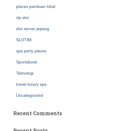
places panduan lokal
rtp slot
slot server jepang
SLOT88
spa party places
Sportsbook
Teknologi
travel luxury spa
Uncategorized
Recent Comments
Recent Posts