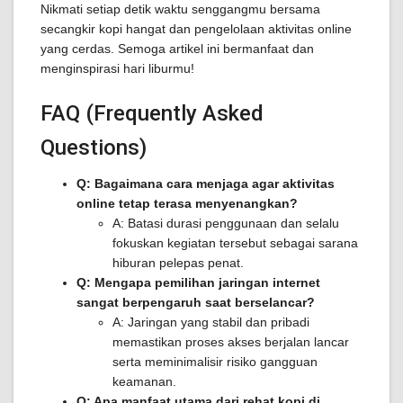
Nikmati setiap detik waktu senggangmu bersama
secangkir kopi hangat dan pengelolaan aktivitas online
yang cerdas. Semoga artikel ini bermanfaat dan
menginspirasi hari liburmu!
FAQ (Frequently Asked
Questions)
Q: Bagaimana cara menjaga agar aktivitas
online tetap terasa menyenangkan?
A: Batasi durasi penggunaan dan selalu
fokuskan kegiatan tersebut sebagai sarana
hiburan pelepas penat.
Q: Mengapa pemilihan jaringan internet
sangat berpengaruh saat berselancar?
A: Jaringan yang stabil dan pribadi
memastikan proses akses berjalan lancar
serta meminimalisir risiko gangguan
keamanan.
Q: Apa manfaat utama dari rehat kopi di