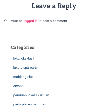
Leave a Reply
You must be
logged in
to post a comment.
Categories
lokal eksklusif
luxury spa party
mahjong slot
okto88
panduan lokal eksklusif
party places panduan