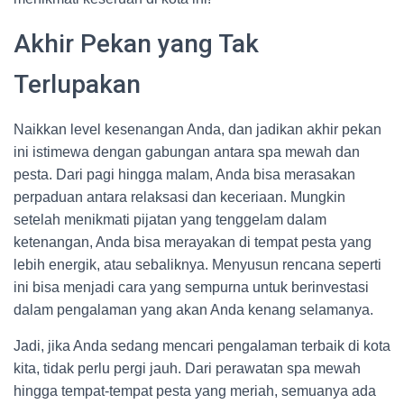
Akhir Pekan yang Tak
Terlupakan
Naikkan level kesenangan Anda, dan jadikan akhir pekan
ini istimewa dengan gabungan antara spa mewah dan
pesta. Dari pagi hingga malam, Anda bisa merasakan
perpaduan antara relaksasi dan keceriaan. Mungkin
setelah menikmati pijatan yang tenggelam dalam
ketenangan, Anda bisa merayakan di tempat pesta yang
lebih energik, atau sebaliknya. Menyusun rencana seperti
ini bisa menjadi cara yang sempurna untuk berinvestasi
dalam pengalaman yang akan Anda kenang selamanya.
Jadi, jika Anda sedang mencari pengalaman terbaik di kota
kita, tidak perlu pergi jauh. Dari perawatan spa mewah
hingga tempat-tempat pesta yang meriah, semuanya ada