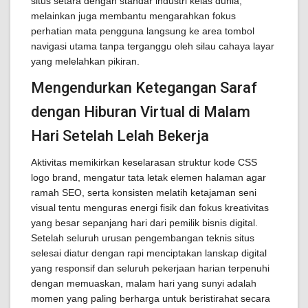
situs setara dengan standar industri kelas dunia,
melainkan juga membantu mengarahkan fokus
perhatian mata pengguna langsung ke area tombol
navigasi utama tanpa terganggu oleh silau cahaya layar
yang melelahkan pikiran.
Mengendurkan Ketegangan Saraf
dengan Hiburan Virtual di Malam
Hari Setelah Lelah Bekerja
Aktivitas memikirkan keselarasan struktur kode CSS
logo brand, mengatur tata letak elemen halaman agar
ramah SEO, serta konsisten melatih ketajaman seni
visual tentu menguras energi fisik dan fokus kreativitas
yang besar sepanjang hari dari pemilik bisnis digital.
Setelah seluruh urusan pengembangan teknis situs
selesai diatur dengan rapi menciptakan lanskap digital
yang responsif dan seluruh pekerjaan harian terpenuhi
dengan memuaskan, malam hari yang sunyi adalah
momen yang paling berharga untuk beristirahat secara