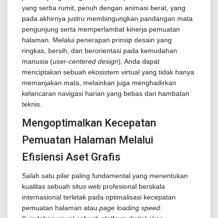
yang serba rumit, penuh dengan animasi berat, yang
pada akhirnya justru membingungkan pandangan mata
pengunjung serta memperlambat kinerja pemuatan
halaman. Melalui penerapan prinsip desain yang
ringkas, bersih, dan berorientasi pada kemudahan
manusia (
user-centered design
), Anda dapat
menciptakan sebuah ekosistem virtual yang tidak hanya
memanjakan mata, melainkan juga menghadirkan
kelancaran navigasi harian yang bebas dari hambatan
teknis.
Mengoptimalkan Kecepatan
Pemuatan Halaman Melalui
Efisiensi Aset Grafis
Salah satu pilar paling fundamental yang menentukan
kualitas sebuah situs web profesional berskala
internasional terletak pada optimalisasi kecepatan
pemuatan halaman atau
page loading speed
.