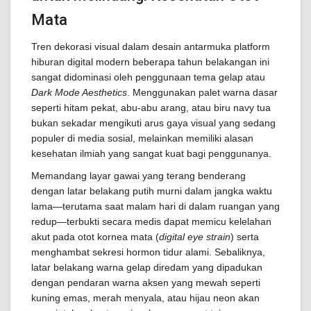
Mata
Tren dekorasi visual dalam desain antarmuka platform
hiburan digital modern beberapa tahun belakangan ini
sangat didominasi oleh penggunaan tema gelap atau
Dark Mode Aesthetics
. Menggunakan palet warna dasar
seperti hitam pekat, abu-abu arang, atau biru navy tua
bukan sekadar mengikuti arus gaya visual yang sedang
populer di media sosial, melainkan memiliki alasan
kesehatan ilmiah yang sangat kuat bagi penggunanya.
Memandang layar gawai yang terang benderang
dengan latar belakang putih murni dalam jangka waktu
lama—terutama saat malam hari di dalam ruangan yang
redup—terbukti secara medis dapat memicu kelelahan
akut pada otot kornea mata (
digital eye strain
) serta
menghambat sekresi hormon tidur alami. Sebaliknya,
latar belakang warna gelap diredam yang dipadukan
dengan pendaran warna aksen yang mewah seperti
kuning emas, merah menyala, atau hijau neon akan