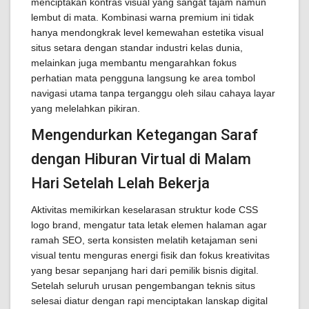
menciptakan kontras visual yang sangat tajam namun
lembut di mata. Kombinasi warna premium ini tidak
hanya mendongkrak level kemewahan estetika visual
situs setara dengan standar industri kelas dunia,
melainkan juga membantu mengarahkan fokus
perhatian mata pengguna langsung ke area tombol
navigasi utama tanpa terganggu oleh silau cahaya layar
yang melelahkan pikiran.
Mengendurkan Ketegangan Saraf
dengan Hiburan Virtual di Malam
Hari Setelah Lelah Bekerja
Aktivitas memikirkan keselarasan struktur kode CSS
logo brand, mengatur tata letak elemen halaman agar
ramah SEO, serta konsisten melatih ketajaman seni
visual tentu menguras energi fisik dan fokus kreativitas
yang besar sepanjang hari dari pemilik bisnis digital.
Setelah seluruh urusan pengembangan teknis situs
selesai diatur dengan rapi menciptakan lanskap digital