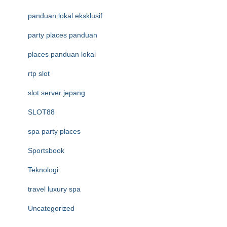
panduan lokal eksklusif
party places panduan
places panduan lokal
rtp slot
slot server jepang
SLOT88
spa party places
Sportsbook
Teknologi
travel luxury spa
Uncategorized