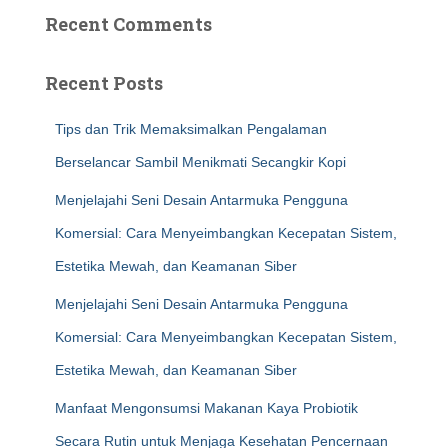
Recent Comments
Recent Posts
Tips dan Trik Memaksimalkan Pengalaman
Berselancar Sambil Menikmati Secangkir Kopi
Menjelajahi Seni Desain Antarmuka Pengguna
Komersial: Cara Menyeimbangkan Kecepatan Sistem,
Estetika Mewah, dan Keamanan Siber
Menjelajahi Seni Desain Antarmuka Pengguna
Komersial: Cara Menyeimbangkan Kecepatan Sistem,
Estetika Mewah, dan Keamanan Siber
Manfaat Mengonsumsi Makanan Kaya Probiotik
Secara Rutin untuk Menjaga Kesehatan Pencernaan