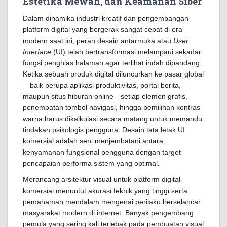
Estetika Mewah, dan Keamanan Siber
Dalam dinamika industri kreatif dan pengembangan
platform digital yang bergerak sangat cepat di era
modern saat ini, peran desain antarmuka atau
User
Interface
(UI) telah bertransformasi melampaui sekadar
fungsi penghias halaman agar terlihat indah dipandang.
Ketika sebuah produk digital diluncurkan ke pasar global
—baik berupa aplikasi produktivitas, portal berita,
maupun situs hiburan online—setiap elemen grafis,
penempatan tombol navigasi, hingga pemilihan kontras
warna harus dikalkulasi secara matang untuk memandu
tindakan psikologis pengguna. Desain tata letak UI
komersial adalah seni menjembatani antara
kenyamanan fungsional pengguna dengan target
pencapaian performa sistem yang optimal.
Merancang arsitektur visual untuk platform digital
komersial menuntut akurasi teknik yang tinggi serta
pemahaman mendalam mengenai perilaku berselancar
masyarakat modern di internet. Banyak pengembang
pemula yang sering kali terjebak pada pembuatan visual