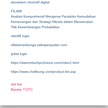
ekosistem otomotif digital
FILA88
Analisis Komprehensif Mengenai Paradoks Kemudahan
Kemenangan dan Strategi Hibrida dalam Menemukan
Titik Keseimbangan Probabilitas
okto88 login
villatamanbunga.salespenjualan.com
ijobet login
https://stammtischporkstore.com/index2.html
https://www.chefleung.com/product-list.asp
slot bet
Bandar TOTO