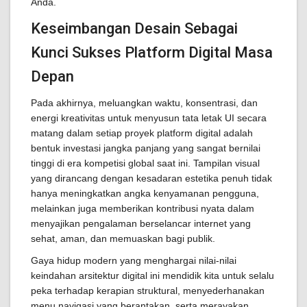
Anda.
Keseimbangan Desain Sebagai
Kunci Sukses Platform Digital Masa
Depan
Pada akhirnya, meluangkan waktu, konsentrasi, dan
energi kreativitas untuk menyusun tata letak UI secara
matang dalam setiap proyek platform digital adalah
bentuk investasi jangka panjang yang sangat bernilai
tinggi di era kompetisi global saat ini. Tampilan visual
yang dirancang dengan kesadaran estetika penuh tidak
hanya meningkatkan angka kenyamanan pengguna,
melainkan juga memberikan kontribusi nyata dalam
menyajikan pengalaman berselancar internet yang
sehat, aman, dan memuaskan bagi publik.
Gaya hidup modern yang menghargai nilai-nilai
keindahan arsitektur digital ini mendidik kita untuk selalu
peka terhadap kerapian struktural, menyederhanakan
menu navigasi yang berantakan, serta merayakan