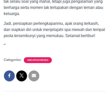
tak selalu soal yang mahal, tetapi juga pengalaman yang
berharga serta momen tak terlupakan dengan teman atau
keluarga.
Jadi, persiapkan perlengkapanmu, ajak orang terkasih,
dan siapkan diri untuk menjelajahi spa mewah dan tempat
pesta tersembunyi yang memukau. Selamat berlibur!
“`
Categories:
UNCATEGORIZED