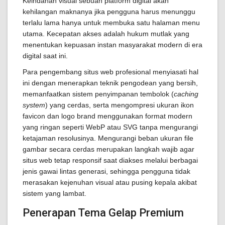
Keindahan visual sebuah platform digital akan
kehilangan maknanya jika pengguna harus menunggu
terlalu lama hanya untuk membuka satu halaman menu
utama. Kecepatan akses adalah hukum mutlak yang
menentukan kepuasan instan masyarakat modern di era
digital saat ini.
Para pengembang situs web profesional menyiasati hal
ini dengan menerapkan teknik pengodean yang bersih,
memanfaatkan sistem penyimpanan tembolok (
caching
system
) yang cerdas, serta mengompresi ukuran ikon
favicon dan logo brand menggunakan format modern
yang ringan seperti WebP atau SVG tanpa mengurangi
ketajaman resolusinya. Mengurangi beban ukuran file
gambar secara cerdas merupakan langkah wajib agar
situs web tetap responsif saat diakses melalui berbagai
jenis gawai lintas generasi, sehingga pengguna tidak
merasakan kejenuhan visual atau pusing kepala akibat
sistem yang lambat.
Penerapan Tema Gelap Premium