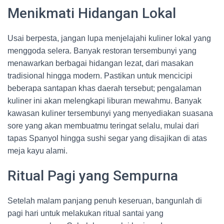
Menikmati Hidangan Lokal
Usai berpesta, jangan lupa menjelajahi kuliner lokal yang
menggoda selera. Banyak restoran tersembunyi yang
menawarkan berbagai hidangan lezat, dari masakan
tradisional hingga modern. Pastikan untuk mencicipi
beberapa santapan khas daerah tersebut; pengalaman
kuliner ini akan melengkapi liburan mewahmu. Banyak
kawasan kuliner tersembunyi yang menyediakan suasana
sore yang akan membuatmu teringat selalu, mulai dari
tapas Spanyol hingga sushi segar yang disajikan di atas
meja kayu alami.
Ritual Pagi yang Sempurna
Setelah malam panjang penuh keseruan, bangunlah di
pagi hari untuk melakukan ritual santai yang