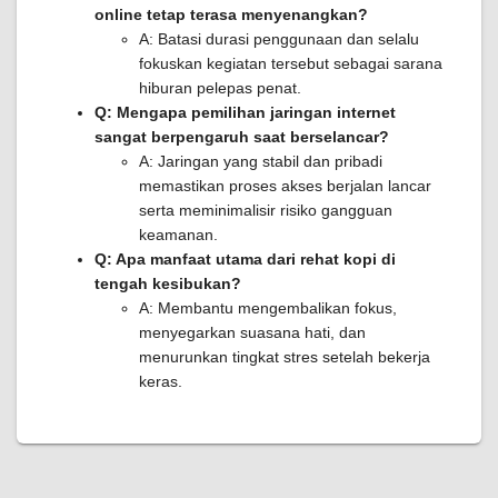
online tetap terasa menyenangkan?
A: Batasi durasi penggunaan dan selalu
fokuskan kegiatan tersebut sebagai sarana
hiburan pelepas penat.
Q: Mengapa pemilihan jaringan internet
sangat berpengaruh saat berselancar?
A: Jaringan yang stabil dan pribadi
memastikan proses akses berjalan lancar
serta meminimalisir risiko gangguan
keamanan.
Q: Apa manfaat utama dari rehat kopi di
tengah kesibukan?
A: Membantu mengembalikan fokus,
menyegarkan suasana hati, dan
menurunkan tingkat stres setelah bekerja
keras.