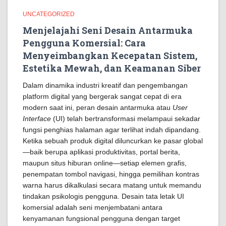
UNCATEGORIZED
Menjelajahi Seni Desain Antarmuka
Pengguna Komersial: Cara
Menyeimbangkan Kecepatan Sistem,
Estetika Mewah, dan Keamanan Siber
Dalam dinamika industri kreatif dan pengembangan
platform digital yang bergerak sangat cepat di era
modern saat ini, peran desain antarmuka atau
User
Interface
(UI) telah bertransformasi melampaui sekadar
fungsi penghias halaman agar terlihat indah dipandang.
Ketika sebuah produk digital diluncurkan ke pasar global
—baik berupa aplikasi produktivitas, portal berita,
maupun situs hiburan online—setiap elemen grafis,
penempatan tombol navigasi, hingga pemilihan kontras
warna harus dikalkulasi secara matang untuk memandu
tindakan psikologis pengguna. Desain tata letak UI
komersial adalah seni menjembatani antara
kenyamanan fungsional pengguna dengan target