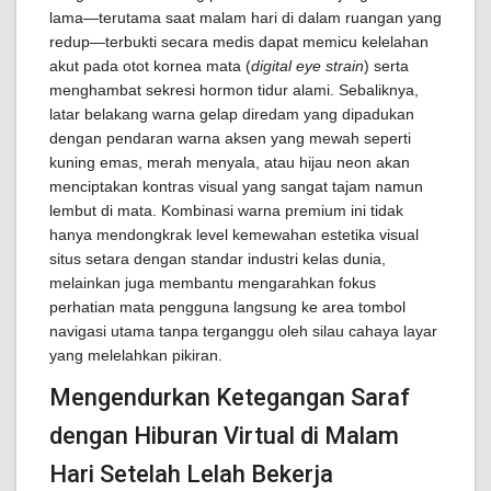
lama—terutama saat malam hari di dalam ruangan yang
redup—terbukti secara medis dapat memicu kelelahan
akut pada otot kornea mata (
digital eye strain
) serta
menghambat sekresi hormon tidur alami. Sebaliknya,
latar belakang warna gelap diredam yang dipadukan
dengan pendaran warna aksen yang mewah seperti
kuning emas, merah menyala, atau hijau neon akan
menciptakan kontras visual yang sangat tajam namun
lembut di mata. Kombinasi warna premium ini tidak
hanya mendongkrak level kemewahan estetika visual
situs setara dengan standar industri kelas dunia,
melainkan juga membantu mengarahkan fokus
perhatian mata pengguna langsung ke area tombol
navigasi utama tanpa terganggu oleh silau cahaya layar
yang melelahkan pikiran.
Mengendurkan Ketegangan Saraf
dengan Hiburan Virtual di Malam
Hari Setelah Lelah Bekerja