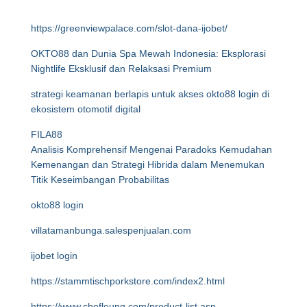
https://greenviewpalace.com/slot-dana-ijobet/
OKTO88 dan Dunia Spa Mewah Indonesia: Eksplorasi
Nightlife Eksklusif dan Relaksasi Premium
strategi keamanan berlapis untuk akses okto88 login di
ekosistem otomotif digital
FILA88
Analisis Komprehensif Mengenai Paradoks Kemudahan
Kemenangan dan Strategi Hibrida dalam Menemukan
Titik Keseimbangan Probabilitas
okto88 login
villatamanbunga.salespenjualan.com
ijobet login
https://stammtischporkstore.com/index2.html
https://www.chefleung.com/product-list.asp