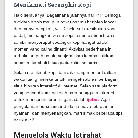
Menikmati Secangkir Kopi
Halo semuanya! Bagaimana jalannya hari ini? Semoga
aktivitas bisnis maupun pekerjaanmu berjalan lancar
dan menyenangkan, ya. Di sela-sela kesibukan yang
padat, meluangkan waktu sejenak untuk beristirahat
sambil menyeruput secangkir kopi hangat adalah
momen yang paling dinanti. Aktivitas sederhana ini
terbukti ampuh untuk menjernihkan kembali pikiran
sebelum kembali fokus pada rutinitas harian.
Selain menikmati kopi, banyak orang memanfaatkan
waktu luang mereka untuk mengeksplorasi berbagai
situs hiburan interaktif di internet. Salah satu platform
yang sering dikunjungi oleh para pengguna internet
untuk mencari hiburan ringan adalah
ijobet
. Agar
pengalaman berselancar di dunia maya tetap aman,
nyaman, dan menyenangkan, mari simak beberapa tips
berikut ini!
Mengelola Waktu Istirahat