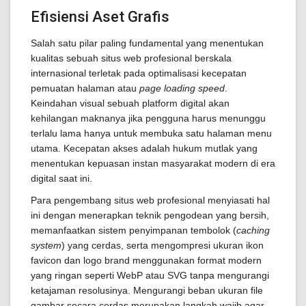
Efisiensi Aset Grafis
Salah satu pilar paling fundamental yang menentukan
kualitas sebuah situs web profesional berskala
internasional terletak pada optimalisasi kecepatan
pemuatan halaman atau
page loading speed
.
Keindahan visual sebuah platform digital akan
kehilangan maknanya jika pengguna harus menunggu
terlalu lama hanya untuk membuka satu halaman menu
utama. Kecepatan akses adalah hukum mutlak yang
menentukan kepuasan instan masyarakat modern di era
digital saat ini.
Para pengembang situs web profesional menyiasati hal
ini dengan menerapkan teknik pengodean yang bersih,
memanfaatkan sistem penyimpanan tembolok (
caching
system
) yang cerdas, serta mengompresi ukuran ikon
favicon dan logo brand menggunakan format modern
yang ringan seperti WebP atau SVG tanpa mengurangi
ketajaman resolusinya. Mengurangi beban ukuran file
gambar secara cerdas merupakan langkah wajib agar