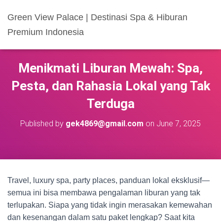
Green View Palace | Destinasi Spa & Hiburan
Premium Indonesia
Menikmati Liburan Mewah: Spa,
Pesta, dan Rahasia Lokal yang Tak
Terduga
Published by
gek4869@gmail.com
on
June 7, 2025
Travel, luxury spa, party places, panduan lokal eksklusif—
semua ini bisa membawa pengalaman liburan yang tak
terlupakan. Siapa yang tidak ingin merasakan kemewahan
dan kesenangan dalam satu paket lengkap? Saat kita