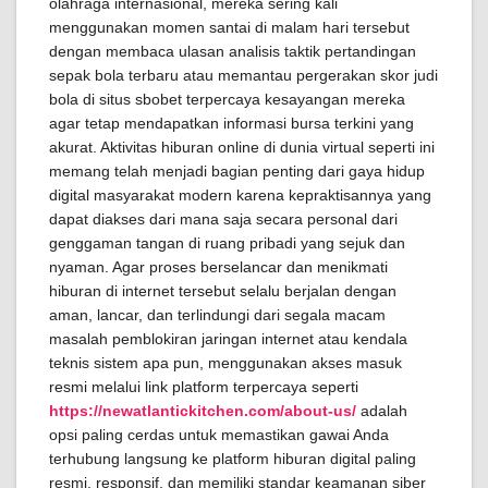
olahraga internasional, mereka sering kali
menggunakan momen santai di malam hari tersebut
dengan membaca ulasan analisis taktik pertandingan
sepak bola terbaru atau memantau pergerakan skor judi
bola di situs sbobet terpercaya kesayangan mereka
agar tetap mendapatkan informasi bursa terkini yang
akurat. Aktivitas hiburan online di dunia virtual seperti ini
memang telah menjadi bagian penting dari gaya hidup
digital masyarakat modern karena kepraktisannya yang
dapat diakses dari mana saja secara personal dari
genggaman tangan di ruang pribadi yang sejuk dan
nyaman. Agar proses berselancar dan menikmati
hiburan di internet tersebut selalu berjalan dengan
aman, lancar, dan terlindungi dari segala macam
masalah pemblokiran jaringan internet atau kendala
teknis sistem apa pun, menggunakan akses masuk
resmi melalui link platform terpercaya seperti
https://newatlantickitchen.com/about-us/
adalah
opsi paling cerdas untuk memastikan gawai Anda
terhubung langsung ke platform hiburan digital paling
resmi, responsif, dan memiliki standar keamanan siber