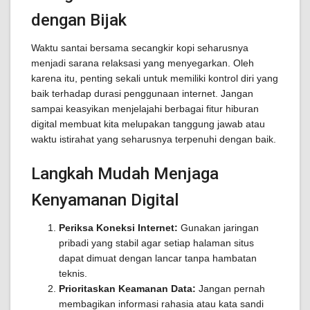
dengan Bijak
Waktu santai bersama secangkir kopi seharusnya
menjadi sarana relaksasi yang menyegarkan. Oleh
karena itu, penting sekali untuk memiliki kontrol diri yang
baik terhadap durasi penggunaan internet. Jangan
sampai keasyikan menjelajahi berbagai fitur hiburan
digital membuat kita melupakan tanggung jawab atau
waktu istirahat yang seharusnya terpenuhi dengan baik.
Langkah Mudah Menjaga
Kenyamanan Digital
Periksa Koneksi Internet:
Gunakan jaringan
pribadi yang stabil agar setiap halaman situs
dapat dimuat dengan lancar tanpa hambatan
teknis.
Prioritaskan Keamanan Data:
Jangan pernah
membagikan informasi rahasia atau kata sandi