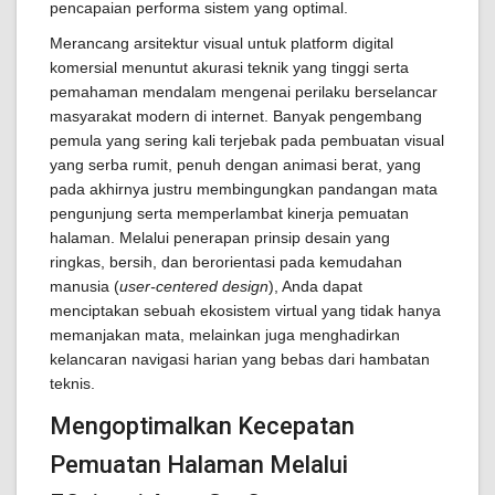
pencapaian performa sistem yang optimal.
Merancang arsitektur visual untuk platform digital
komersial menuntut akurasi teknik yang tinggi serta
pemahaman mendalam mengenai perilaku berselancar
masyarakat modern di internet. Banyak pengembang
pemula yang sering kali terjebak pada pembuatan visual
yang serba rumit, penuh dengan animasi berat, yang
pada akhirnya justru membingungkan pandangan mata
pengunjung serta memperlambat kinerja pemuatan
halaman. Melalui penerapan prinsip desain yang
ringkas, bersih, dan berorientasi pada kemudahan
manusia (
user-centered design
), Anda dapat
menciptakan sebuah ekosistem virtual yang tidak hanya
memanjakan mata, melainkan juga menghadirkan
kelancaran navigasi harian yang bebas dari hambatan
teknis.
Mengoptimalkan Kecepatan
Pemuatan Halaman Melalui