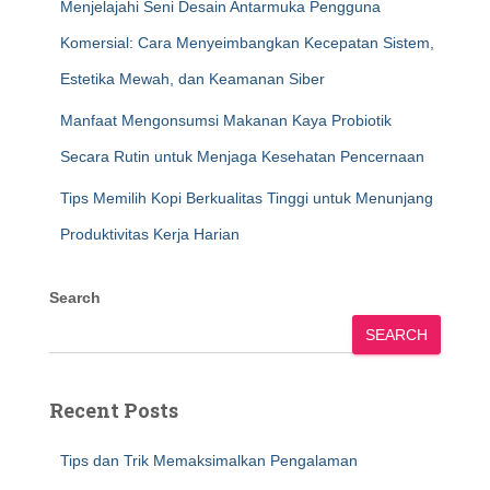
Menjelajahi Seni Desain Antarmuka Pengguna
Komersial: Cara Menyeimbangkan Kecepatan Sistem,
Estetika Mewah, dan Keamanan Siber
Manfaat Mengonsumsi Makanan Kaya Probiotik
Secara Rutin untuk Menjaga Kesehatan Pencernaan
Tips Memilih Kopi Berkualitas Tinggi untuk Menunjang
Produktivitas Kerja Harian
Search
SEARCH
Recent Posts
Tips dan Trik Memaksimalkan Pengalaman