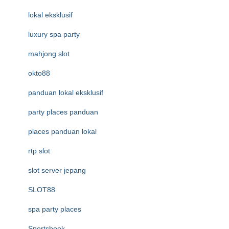
lokal eksklusif
luxury spa party
mahjong slot
okto88
panduan lokal eksklusif
party places panduan
places panduan lokal
rtp slot
slot server jepang
SLOT88
spa party places
Sportsbook