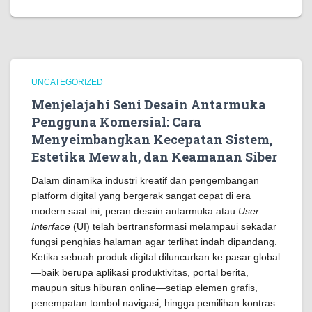
UNCATEGORIZED
Menjelajahi Seni Desain Antarmuka
Pengguna Komersial: Cara
Menyeimbangkan Kecepatan Sistem,
Estetika Mewah, dan Keamanan Siber
Dalam dinamika industri kreatif dan pengembangan
platform digital yang bergerak sangat cepat di era
modern saat ini, peran desain antarmuka atau
User
Interface
(UI) telah bertransformasi melampaui sekadar
fungsi penghias halaman agar terlihat indah dipandang.
Ketika sebuah produk digital diluncurkan ke pasar global
—baik berupa aplikasi produktivitas, portal berita,
maupun situs hiburan online—setiap elemen grafis,
penempatan tombol navigasi, hingga pemilihan kontras