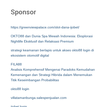
Sponsor
https://greenviewpalace.com/slot-dana-ijobet/
OKTO88 dan Dunia Spa Mewah Indonesia: Eksplorasi
Nightlife Eksklusif dan Relaksasi Premium
strategi keamanan berlapis untuk akses okto88 login di
ekosistem otomotif digital
FILA88
Analisis Komprehensif Mengenai Paradoks Kemudahan
Kemenangan dan Strategi Hibrida dalam Menemukan
Titik Keseimbangan Probabilitas
okto88 login
villatamanbunga.salespenjualan.com
ijobet login