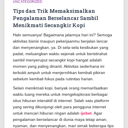
UNCATEGORIZED
Tips dan Trik Memaksimalkan
Pengalaman Berselancar Sambil
Menikmati Secangkir Kopi
Halo semuanya! Bagaimana jalannya hari ini? Semoga
aktivitas bisnis maupun pekerjaanmu berjalan lancar
dan menyenangkan, ya. Di sela-sela kesibukan yang
padat, meluangkan waktu sejenak untuk beristirahat
sambil menyeruput secangkir kopi hangat adalah
momen yang paling dinanti. Aktivitas sederhana ini
terbukti ampuh untuk menjernihkan kembali pikiran
sebelum kembali fokus pada rutinitas harian.
Selain menikmati kopi, banyak orang memanfaatkan
waktu luang mereka untuk mengeksplorasi berbagai
situs hiburan interaktif di internet. Salah satu platform
yang sering dikunjungi oleh para pengguna internet
untuk mencari hiburan ringan adalah
ijobet
. Agar
pengalaman berselancar di dunia maya tetap aman,
nyaman, dan menyenangkan, mari simak beberapa tips