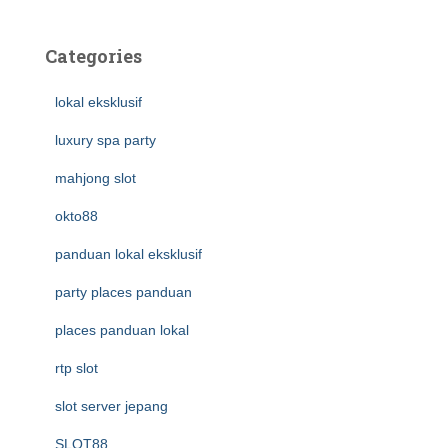
Categories
lokal eksklusif
luxury spa party
mahjong slot
okto88
panduan lokal eksklusif
party places panduan
places panduan lokal
rtp slot
slot server jepang
SLOT88