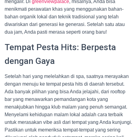
mengalir. Di
greenviewpalace
, misalnya, Anda bisa
menikmati perawatan khas yang menggunakan bahan-
bahan organik lokal dan teknik tradisional yang telah
diwariskan dari generasi ke generasi. Setelah satu atau
dua jam, Anda pasti merasa seperti orang baru!
Tempat Pesta Hits: Berpesta
dengan Gaya
Setelah hari yang melelahkan di spa, saatnya merayakan
dengan menuju ke tempat pesta hits di daerah tersebut.
Ada banyak pilihan yang bisa Anda jelajahi, dari rooftop
bar yang menawarkan pemandangan kota yang
menakjubkan hingga klub malam yang penuh semangat.
Menyelami kehidupan malam lokal adalah cara terbaik
untuk merasakan vibe asli dari tempat yang Anda kunjungi.
Pastikan untuk memeriksa tempat-tempat yang sering