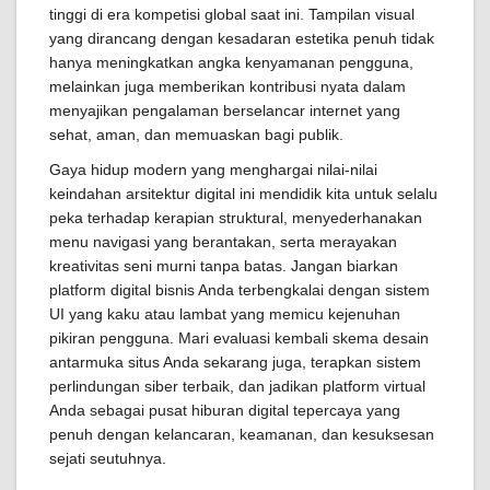
tinggi di era kompetisi global saat ini. Tampilan visual
yang dirancang dengan kesadaran estetika penuh tidak
hanya meningkatkan angka kenyamanan pengguna,
melainkan juga memberikan kontribusi nyata dalam
menyajikan pengalaman berselancar internet yang
sehat, aman, dan memuaskan bagi publik.
Gaya hidup modern yang menghargai nilai-nilai
keindahan arsitektur digital ini mendidik kita untuk selalu
peka terhadap kerapian struktural, menyederhanakan
menu navigasi yang berantakan, serta merayakan
kreativitas seni murni tanpa batas. Jangan biarkan
platform digital bisnis Anda terbengkalai dengan sistem
UI yang kaku atau lambat yang memicu kejenuhan
pikiran pengguna. Mari evaluasi kembali skema desain
antarmuka situs Anda sekarang juga, terapkan sistem
perlindungan siber terbaik, dan jadikan platform virtual
Anda sebagai pusat hiburan digital tepercaya yang
penuh dengan kelancaran, keamanan, dan kesuksesan
sejati seutuhnya.