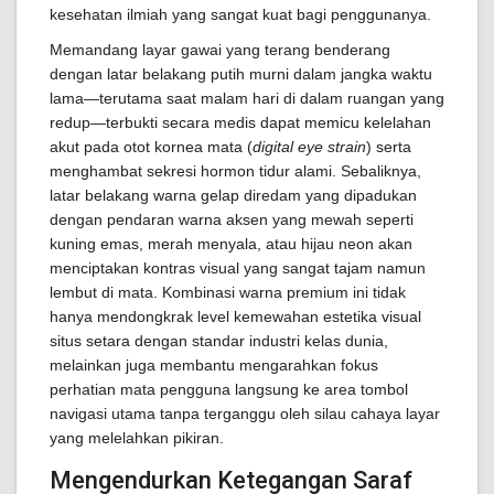
kesehatan ilmiah yang sangat kuat bagi penggunanya.
Memandang layar gawai yang terang benderang
dengan latar belakang putih murni dalam jangka waktu
lama—terutama saat malam hari di dalam ruangan yang
redup—terbukti secara medis dapat memicu kelelahan
akut pada otot kornea mata (
digital eye strain
) serta
menghambat sekresi hormon tidur alami. Sebaliknya,
latar belakang warna gelap diredam yang dipadukan
dengan pendaran warna aksen yang mewah seperti
kuning emas, merah menyala, atau hijau neon akan
menciptakan kontras visual yang sangat tajam namun
lembut di mata. Kombinasi warna premium ini tidak
hanya mendongkrak level kemewahan estetika visual
situs setara dengan standar industri kelas dunia,
melainkan juga membantu mengarahkan fokus
perhatian mata pengguna langsung ke area tombol
navigasi utama tanpa terganggu oleh silau cahaya layar
yang melelahkan pikiran.
Mengendurkan Ketegangan Saraf