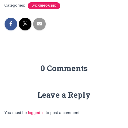
Categories:
UNCATEGORIZED
0 Comments
Leave a Reply
You must be
logged in
to post a comment.