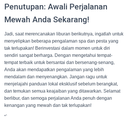
Penutupan: Awali Perjalanan
Mewah Anda Sekarang!
Jadi, saat merencanakan liburan berikutnya, ingatlah untuk
menyelipkan beberapa pengalaman spa dan pesta yang
tak terlupakan! Berinvestasi dalam momen untuk diri
sendiri sangat berharga. Dengan mengetahui tempat-
tempat terbaik untuk bersantai dan bersenang-senang,
Anda akan mendapatkan pengalaman yang lebih
mendalam dan menyenangkan. Jangan ragu untuk
menjelajahi panduan lokal eksklusif sebelum berangkat,
dan temukan semua keajaiban yang ditawarkan. Selamat
berlibur, dan semoga perjalanan Anda penuh dengan
kenangan yang mewah dan tak terlupakan!
“`