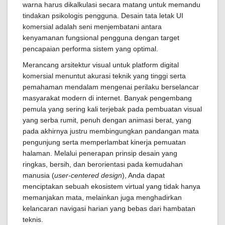
warna harus dikalkulasi secara matang untuk memandu
tindakan psikologis pengguna. Desain tata letak UI
komersial adalah seni menjembatani antara
kenyamanan fungsional pengguna dengan target
pencapaian performa sistem yang optimal.
Merancang arsitektur visual untuk platform digital
komersial menuntut akurasi teknik yang tinggi serta
pemahaman mendalam mengenai perilaku berselancar
masyarakat modern di internet. Banyak pengembang
pemula yang sering kali terjebak pada pembuatan visual
yang serba rumit, penuh dengan animasi berat, yang
pada akhirnya justru membingungkan pandangan mata
pengunjung serta memperlambat kinerja pemuatan
halaman. Melalui penerapan prinsip desain yang
ringkas, bersih, dan berorientasi pada kemudahan
manusia (
user-centered design
), Anda dapat
menciptakan sebuah ekosistem virtual yang tidak hanya
memanjakan mata, melainkan juga menghadirkan
kelancaran navigasi harian yang bebas dari hambatan
teknis.