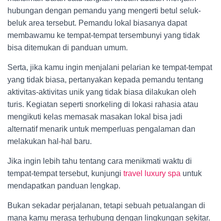
hubungan dengan pemandu yang mengerti betul seluk-
beluk area tersebut. Pemandu lokal biasanya dapat
membawamu ke tempat-tempat tersembunyi yang tidak
bisa ditemukan di panduan umum.
Serta, jika kamu ingin menjalani pelarian ke tempat-tempat
yang tidak biasa, pertanyakan kepada pemandu tentang
aktivitas-aktivitas unik yang tidak biasa dilakukan oleh
turis. Kegiatan seperti snorkeling di lokasi rahasia atau
mengikuti kelas memasak masakan lokal bisa jadi
alternatif menarik untuk memperluas pengalaman dan
melakukan hal-hal baru.
Jika ingin lebih tahu tentang cara menikmati waktu di
tempat-tempat tersebut, kunjungi
travel luxury spa
untuk
mendapatkan panduan lengkap.
Bukan sekadar perjalanan, tetapi sebuah petualangan di
mana kamu merasa terhubung dengan lingkungan sekitar.