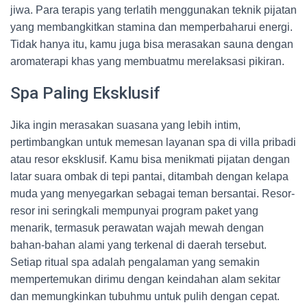
jiwa. Para terapis yang terlatih menggunakan teknik pijatan
yang membangkitkan stamina dan memperbaharui energi.
Tidak hanya itu, kamu juga bisa merasakan sauna dengan
aromaterapi khas yang membuatmu merelaksasi pikiran.
Spa Paling Eksklusif
Jika ingin merasakan suasana yang lebih intim,
pertimbangkan untuk memesan layanan spa di villa pribadi
atau resor eksklusif. Kamu bisa menikmati pijatan dengan
latar suara ombak di tepi pantai, ditambah dengan kelapa
muda yang menyegarkan sebagai teman bersantai. Resor-
resor ini seringkali mempunyai program paket yang
menarik, termasuk perawatan wajah mewah dengan
bahan-bahan alami yang terkenal di daerah tersebut.
Setiap ritual spa adalah pengalaman yang semakin
mempertemukan dirimu dengan keindahan alam sekitar
dan memungkinkan tubuhmu untuk pulih dengan cepat.