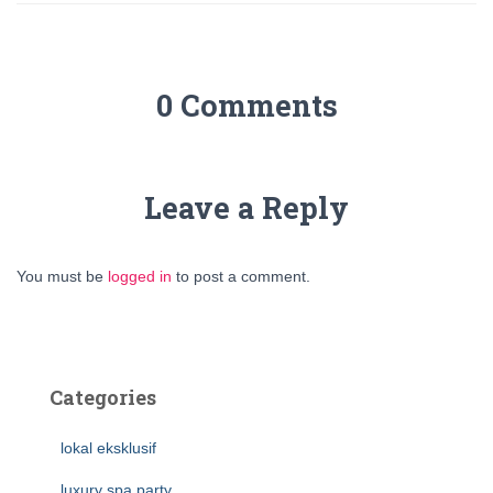
0 Comments
Leave a Reply
You must be
logged in
to post a comment.
Categories
lokal eksklusif
luxury spa party