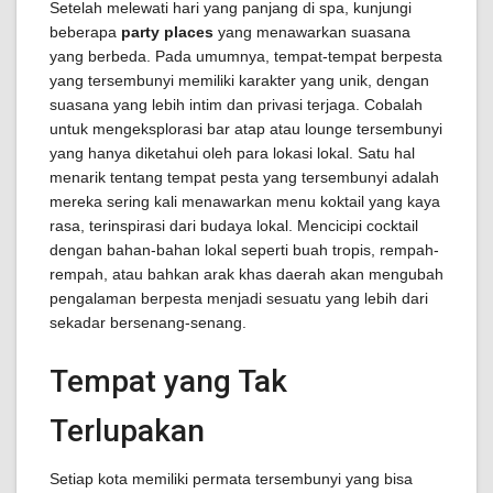
Setelah melewati hari yang panjang di spa, kunjungi
beberapa
party places
yang menawarkan suasana
yang berbeda. Pada umumnya, tempat-tempat berpesta
yang tersembunyi memiliki karakter yang unik, dengan
suasana yang lebih intim dan privasi terjaga. Cobalah
untuk mengeksplorasi bar atap atau lounge tersembunyi
yang hanya diketahui oleh para lokasi lokal. Satu hal
menarik tentang tempat pesta yang tersembunyi adalah
mereka sering kali menawarkan menu koktail yang kaya
rasa, terinspirasi dari budaya lokal. Mencicipi cocktail
dengan bahan-bahan lokal seperti buah tropis, rempah-
rempah, atau bahkan arak khas daerah akan mengubah
pengalaman berpesta menjadi sesuatu yang lebih dari
sekadar bersenang-senang.
Tempat yang Tak
Terlupakan
Setiap kota memiliki permata tersembunyi yang bisa