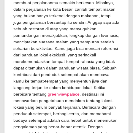
membuat perjalananmu semakin berkesan. Misalnya,
dalam perjalanan ke kota besar, carilah tempat makan
yang bukan hanya terkenal dengan makanan, tetapi
juga pengalaman bersantap itu sendiri. Anggap saja ada
sebuah restoran di atap yang menyuguhkan
pemandangan menakjubkan, lengkap dengan livemusic,
menciptakan suasana malam yang sempurna setelah
seharian beraktivitas. Kamu juga bisa mencari referensi
dari panduan lokal eksklusif, yang seringkali
merekomendasikan tempat-tempat rahasia yang tidak
dapat ditemukan dalam panduan wisata biasa. Sebuah
kontribusi dari penduduk setempat akan membawa
kamu ke tempat-tempat yang menyentuh jiwa dan
langsung terjun ke dalam kehidupan lokal. Ketika
berbicara tentang
greenviewpalace
, destinasi ini
menawarkan pengetahuan mendalam tentang lokasi-
lokasi yang belum banyak terjamah. Berbicara dengan
penduduk setempat, berbagi cerita, dan memahami
budaya setempat adalah cara hebat untuk menemukan
pengalaman yang benar-benar otentik. Dengan