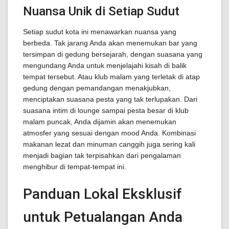
Nuansa Unik di Setiap Sudut
Setiap sudut kota ini menawarkan nuansa yang
berbeda. Tak jarang Anda akan menemukan bar yang
tersimpan di gedung bersejarah, dengan suasana yang
mengundang Anda untuk menjelajahi kisah di balik
tempat tersebut. Atau klub malam yang terletak di atap
gedung dengan pemandangan menakjubkan,
menciptakan suasana pesta yang tak terlupakan. Dari
suasana intim di lounge sampai pesta besar di klub
malam puncak, Anda dijamin akan menemukan
atmosfer yang sesuai dengan mood Anda. Kombinasi
makanan lezat dan minuman canggih juga sering kali
menjadi bagian tak terpisahkan dari pengalaman
menghibur di tempat-tempat ini.
Panduan Lokal Eksklusif
untuk Petualangan Anda