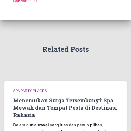
Bandar TOTO
Related Posts
SPA PARTY PLACES
Menemukan Surga Tersembunyi: Spa
Mewah dan Tempat Pesta di Destinasi
Rahasia
Dalam dunia
travel
yang luas dan penuh pilihan,