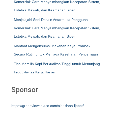
Komersial: Cara Menyeimbangkan Kecepatan Sistem,
Estetika Mewah, dan Keamanan Siber
Menjelajahi Seni Desain Antarmuka Pengguna
Komersial: Cara Menyeimbangkan Kecepatan Sistem,
Estetika Mewah, dan Keamanan Siber
Manfaat Mengonsumsi Makanan Kaya Probiotik
Secara Rutin untuk Menjaga Kesehatan Pencernaan
Tips Memilih Kopi Berkualitas Tinggi untuk Menunjang
Produktivitas Kerja Harian
Sponsor
https://greenviewpalace.com/slot-dana-ijobet/