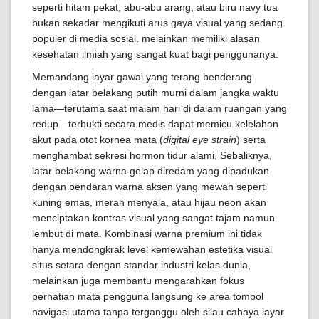
seperti hitam pekat, abu-abu arang, atau biru navy tua
bukan sekadar mengikuti arus gaya visual yang sedang
populer di media sosial, melainkan memiliki alasan
kesehatan ilmiah yang sangat kuat bagi penggunanya.
Memandang layar gawai yang terang benderang
dengan latar belakang putih murni dalam jangka waktu
lama—terutama saat malam hari di dalam ruangan yang
redup—terbukti secara medis dapat memicu kelelahan
akut pada otot kornea mata (
digital eye strain
) serta
menghambat sekresi hormon tidur alami. Sebaliknya,
latar belakang warna gelap diredam yang dipadukan
dengan pendaran warna aksen yang mewah seperti
kuning emas, merah menyala, atau hijau neon akan
menciptakan kontras visual yang sangat tajam namun
lembut di mata. Kombinasi warna premium ini tidak
hanya mendongkrak level kemewahan estetika visual
situs setara dengan standar industri kelas dunia,
melainkan juga membantu mengarahkan fokus
perhatian mata pengguna langsung ke area tombol
navigasi utama tanpa terganggu oleh silau cahaya layar