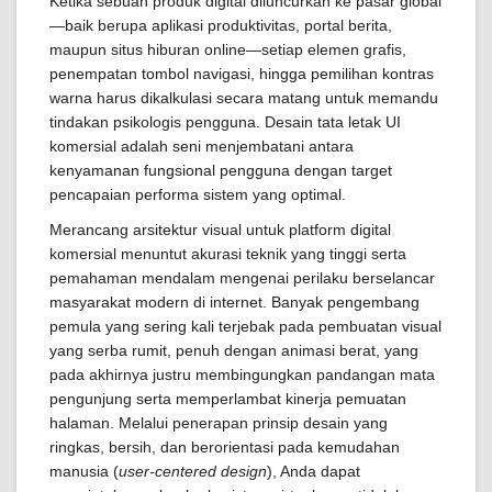
Ketika sebuah produk digital diluncurkan ke pasar global
—baik berupa aplikasi produktivitas, portal berita,
maupun situs hiburan online—setiap elemen grafis,
penempatan tombol navigasi, hingga pemilihan kontras
warna harus dikalkulasi secara matang untuk memandu
tindakan psikologis pengguna. Desain tata letak UI
komersial adalah seni menjembatani antara
kenyamanan fungsional pengguna dengan target
pencapaian performa sistem yang optimal.
Merancang arsitektur visual untuk platform digital
komersial menuntut akurasi teknik yang tinggi serta
pemahaman mendalam mengenai perilaku berselancar
masyarakat modern di internet. Banyak pengembang
pemula yang sering kali terjebak pada pembuatan visual
yang serba rumit, penuh dengan animasi berat, yang
pada akhirnya justru membingungkan pandangan mata
pengunjung serta memperlambat kinerja pemuatan
halaman. Melalui penerapan prinsip desain yang
ringkas, bersih, dan berorientasi pada kemudahan
manusia (
user-centered design
), Anda dapat