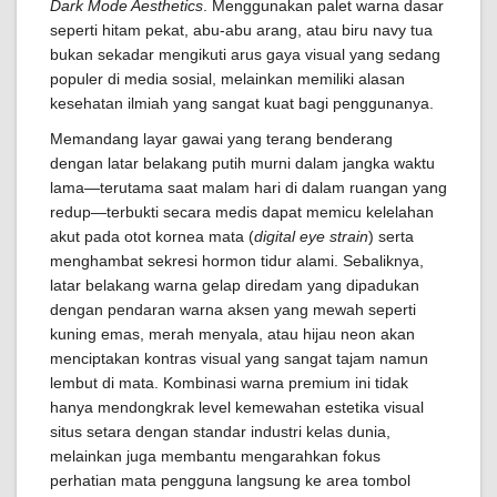
Dark Mode Aesthetics
. Menggunakan palet warna dasar
seperti hitam pekat, abu-abu arang, atau biru navy tua
bukan sekadar mengikuti arus gaya visual yang sedang
populer di media sosial, melainkan memiliki alasan
kesehatan ilmiah yang sangat kuat bagi penggunanya.
Memandang layar gawai yang terang benderang
dengan latar belakang putih murni dalam jangka waktu
lama—terutama saat malam hari di dalam ruangan yang
redup—terbukti secara medis dapat memicu kelelahan
akut pada otot kornea mata (
digital eye strain
) serta
menghambat sekresi hormon tidur alami. Sebaliknya,
latar belakang warna gelap diredam yang dipadukan
dengan pendaran warna aksen yang mewah seperti
kuning emas, merah menyala, atau hijau neon akan
menciptakan kontras visual yang sangat tajam namun
lembut di mata. Kombinasi warna premium ini tidak
hanya mendongkrak level kemewahan estetika visual
situs setara dengan standar industri kelas dunia,
melainkan juga membantu mengarahkan fokus
perhatian mata pengguna langsung ke area tombol