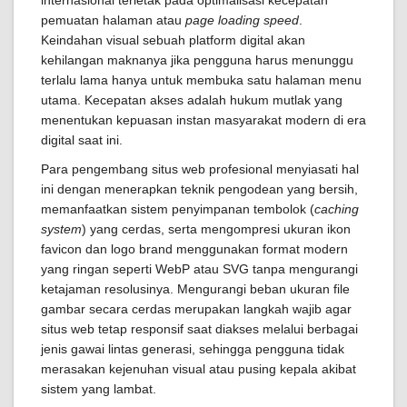
internasional terletak pada optimalisasi kecepatan
pemuatan halaman atau
page loading speed
.
Keindahan visual sebuah platform digital akan
kehilangan maknanya jika pengguna harus menunggu
terlalu lama hanya untuk membuka satu halaman menu
utama. Kecepatan akses adalah hukum mutlak yang
menentukan kepuasan instan masyarakat modern di era
digital saat ini.
Para pengembang situs web profesional menyiasati hal
ini dengan menerapkan teknik pengodean yang bersih,
memanfaatkan sistem penyimpanan tembolok (
caching
system
) yang cerdas, serta mengompresi ukuran ikon
favicon dan logo brand menggunakan format modern
yang ringan seperti WebP atau SVG tanpa mengurangi
ketajaman resolusinya. Mengurangi beban ukuran file
gambar secara cerdas merupakan langkah wajib agar
situs web tetap responsif saat diakses melalui berbagai
jenis gawai lintas generasi, sehingga pengguna tidak
merasakan kejenuhan visual atau pusing kepala akibat
sistem yang lambat.