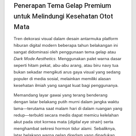
Penerapan Tema Gelap Premium
untuk Melindungi Kesehatan Otot
Mata
Tren dekorasi visual dalam desain antarmuka platform
hiburan digital modern beberapa tahun belakangan ini
sangat didominasi oleh penggunaan tema gelap atau
Dark Mode Aesthetics
. Menggunakan palet warna dasar
seperti hitam pekat, abu-abu arang, atau biru navy tua
bukan sekadar mengikuti arus gaya visual yang sedang
populer di media sosial, melainkan memiliki alasan
kesehatan ilmiah yang sangat kuat bagi penggunanya.
Memandang layar gawai yang terang benderang
dengan latar belakang putih murni dalam jangka waktu
lama—terutama saat malam hari di dalam ruangan yang
redup—terbukti secara medis dapat memicu kelelahan
akut pada otot kornea mata (
digital eye strain
) serta
menghambat sekresi hormon tidur alami. Sebaliknya,
latar belakang warna gelap diredam yang dipadukan