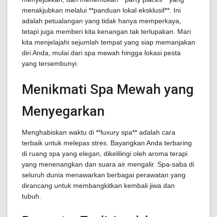
menakjubkan melalui **panduan lokal eksklusif**. Ini
adalah petualangan yang tidak hanya memperkaya,
tetapi juga memberi kita kenangan tak terlupakan. Mari
kita menjelajahi sejumlah tempat yang siap memanjakan
diri Anda, mulai dari spa mewah hingga lokasi pesta
yang tersembunyi.
Menikmati Spa Mewah yang
Menyegarkan
Menghabiskan waktu di **luxury spa** adalah cara
terbaik untuk melepas stres. Bayangkan Anda terbaring
di ruang spa yang elegan, dikelilingi oleh aroma terapi
yang menenangkan dan suara air mengalir. Spa-saba di
seluruh dunia menawarkan berbagai perawatan yang
dirancang untuk membangkitkan kembali jiwa dan
tubuh.