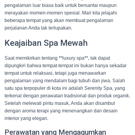
pengalaman luar biasa baik untuk bersantai maupun
merayakan momen-momen spesial. Mari kita jelajahi
beberapa tempat yang akan membuat pengalaman
perjalanan Anda tak terlupakan.
Keajaiban Spa Mewah
Saat memikirkan tentang **luxury spa**, tak dapat
dipungkiri bahwa tempat-tempat ini bukan hanya sekadar
tempat untuk relaksasi, tetapi juga menawarkan
pengalaman yang mendalam bagi tubuh dan jiwa. Salah
satu spa terpopuler di kota ini adalah Serenity Spa, yang
terkenal dengan perawatan tradisional dan produk organik.
Setelah melewati pintu masuk, Anda akan disambut
dengan aroma terapi yang menenangkan dan desain
interior yang elegan.
Perawatan yang Mengagumkan