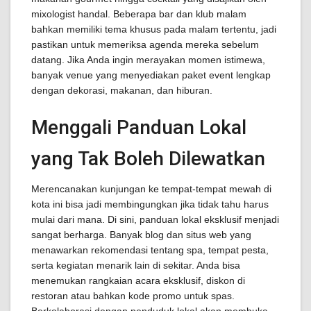
mixologist handal. Beberapa bar dan klub malam
bahkan memiliki tema khusus pada malam tertentu, jadi
pastikan untuk memeriksa agenda mereka sebelum
datang. Jika Anda ingin merayakan momen istimewa,
banyak venue yang menyediakan paket event lengkap
dengan dekorasi, makanan, dan hiburan.
Menggali Panduan Lokal
yang Tak Boleh Dilewatkan
Merencanakan kunjungan ke tempat-tempat mewah di
kota ini bisa jadi membingungkan jika tidak tahu harus
mulai dari mana. Di sini, panduan lokal eksklusif menjadi
sangat berharga. Banyak blog dan situs web yang
menawarkan rekomendasi tentang spa, tempat pesta,
serta kegiatan menarik lain di sekitar. Anda bisa
menemukan rangkaian acara eksklusif, diskon di
restoran atau bahkan kode promo untuk spas.