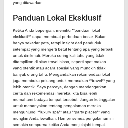
yang ditawarkan.
Panduan Lokal Eksklusif
Ketika Anda bepergian, memiliki **panduan lokal
eksklusif** dapat membuat perbedaan besar. Bukan
hanya sekadar peta, tetapi insight dari penduduk
setempat yang mengerti betul tentang apa yang terbaik
untuk dinikmati. Mereka sering kali tahu yang tidak
ditampilkan di situs travel biasa, seperti spot makan
yang otentik atau acara spesial yang mungkin tidak
banyak orang tahu. Mengandalkan rekomendasi lokal
juga membuka peluang untuk merasakan **travel** yang
lebih otentik. Saya percaya, dengan mendengarkan
cerita dan rekomendasi mereka, kita bisa lebih
memahami budaya tempat tersebut. Jangan ketinggalan
untuk menanyakan tentang pengalaman mereka
mengunjungi **luxury spa** atau **party places** yang
mungkin Anda lewatkan. Hampir semua pengalaman ini
semakin sempurna ketika Anda menjelajahi tempat-