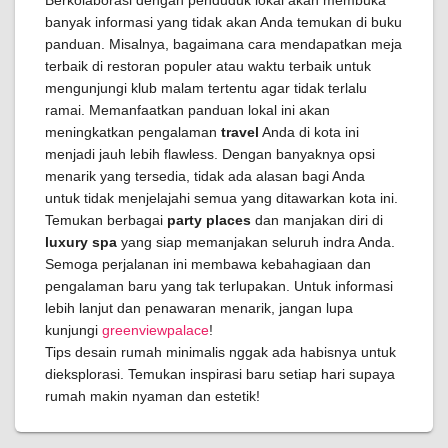
Berkolaborasi dengan penduduk lokal akan membuka
banyak informasi yang tidak akan Anda temukan di buku
panduan. Misalnya, bagaimana cara mendapatkan meja
terbaik di restoran populer atau waktu terbaik untuk
mengunjungi klub malam tertentu agar tidak terlalu
ramai. Memanfaatkan panduan lokal ini akan
meningkatkan pengalaman
travel
Anda di kota ini
menjadi jauh lebih flawless. Dengan banyaknya opsi
menarik yang tersedia, tidak ada alasan bagi Anda
untuk tidak menjelajahi semua yang ditawarkan kota ini.
Temukan berbagai
party places
dan manjakan diri di
luxury spa
yang siap memanjakan seluruh indra Anda.
Semoga perjalanan ini membawa kebahagiaan dan
pengalaman baru yang tak terlupakan. Untuk informasi
lebih lanjut dan penawaran menarik, jangan lupa
kunjungi
greenviewpalace
!
Tips desain rumah minimalis nggak ada habisnya untuk
dieksplorasi. Temukan inspirasi baru setiap hari supaya
rumah makin nyaman dan estetik!