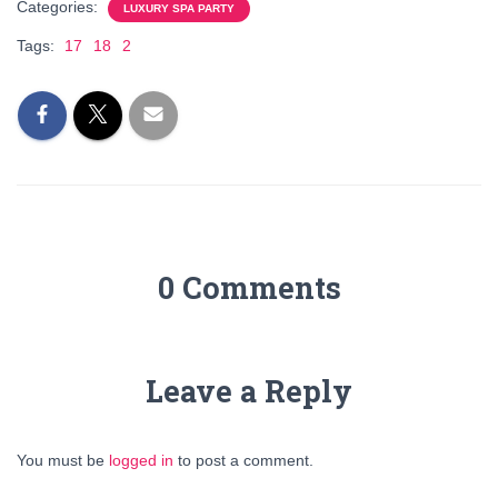
Categories:
LUXURY SPA PARTY
Tags:
17
18
2
0 Comments
Leave a Reply
You must be
logged in
to post a comment.