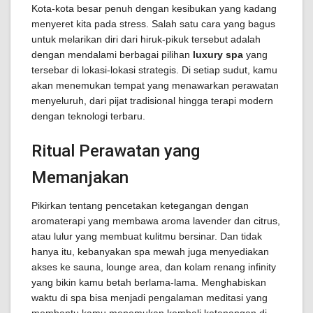
Kota-kota besar penuh dengan kesibukan yang kadang
menyeret kita pada stress. Salah satu cara yang bagus
untuk melarikan diri dari hiruk-pikuk tersebut adalah
dengan mendalami berbagai pilihan
luxury spa
yang
tersebar di lokasi-lokasi strategis. Di setiap sudut, kamu
akan menemukan tempat yang menawarkan perawatan
menyeluruh, dari pijat tradisional hingga terapi modern
dengan teknologi terbaru.
Ritual Perawatan yang
Memanjakan
Pikirkan tentang pencetakan ketegangan dengan
aromaterapi yang membawa aroma lavender dan citrus,
atau lulur yang membuat kulitmu bersinar. Dan tidak
hanya itu, kebanyakan spa mewah juga menyediakan
akses ke sauna, lounge area, dan kolam renang infinity
yang bikin kamu betah berlama-lama. Menghabiskan
waktu di spa bisa menjadi pengalaman meditasi yang