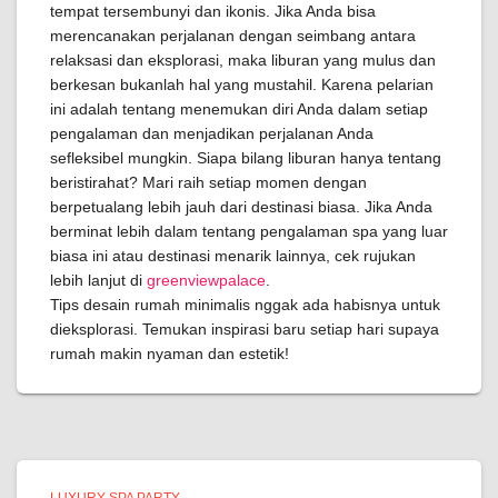
tempat tersembunyi dan ikonis. Jika Anda bisa
merencanakan perjalanan dengan seimbang antara
relaksasi dan eksplorasi, maka liburan yang mulus dan
berkesan bukanlah hal yang mustahil. Karena pelarian
ini adalah tentang menemukan diri Anda dalam setiap
pengalaman dan menjadikan perjalanan Anda
sefleksibel mungkin. Siapa bilang liburan hanya tentang
beristirahat? Mari raih setiap momen dengan
berpetualang lebih jauh dari destinasi biasa. Jika Anda
berminat lebih dalam tentang pengalaman spa yang luar
biasa ini atau destinasi menarik lainnya, cek rujukan
lebih lanjut di
greenviewpalace
.
Tips desain rumah minimalis nggak ada habisnya untuk
dieksplorasi. Temukan inspirasi baru setiap hari supaya
rumah makin nyaman dan estetik!