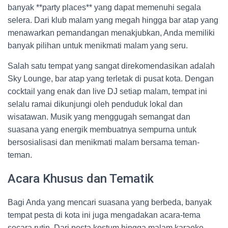
banyak **party places** yang dapat memenuhi segala
selera. Dari klub malam yang megah hingga bar atap yang
menawarkan pemandangan menakjubkan, Anda memiliki
banyak pilihan untuk menikmati malam yang seru.
Salah satu tempat yang sangat direkomendasikan adalah
Sky Lounge, bar atap yang terletak di pusat kota. Dengan
cocktail yang enak dan live DJ setiap malam, tempat ini
selalu ramai dikunjungi oleh penduduk lokal dan
wisatawan. Musik yang menggugah semangat dan
suasana yang energik membuatnya sempurna untuk
bersosialisasi dan menikmati malam bersama teman-
teman.
Acara Khusus dan Tematik
Bagi Anda yang mencari suasana yang berbeda, banyak
tempat pesta di kota ini juga mengadakan acara-tema
secara rutin. Dari pesta kostum hingga malam karaoke,