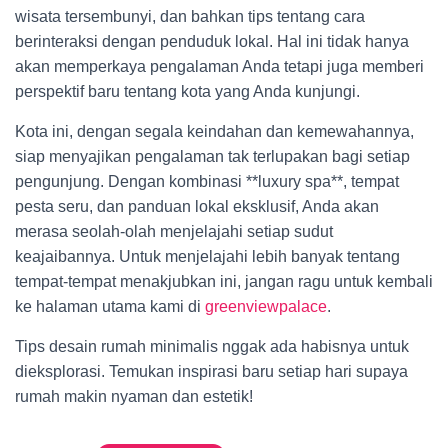
wisata tersembunyi, dan bahkan tips tentang cara
berinteraksi dengan penduduk lokal. Hal ini tidak hanya
akan memperkaya pengalaman Anda tetapi juga memberi
perspektif baru tentang kota yang Anda kunjungi.
Kota ini, dengan segala keindahan dan kemewahannya,
siap menyajikan pengalaman tak terlupakan bagi setiap
pengunjung. Dengan kombinasi **luxury spa**, tempat
pesta seru, dan panduan lokal eksklusif, Anda akan
merasa seolah-olah menjelajahi setiap sudut
keajaibannya. Untuk menjelajahi lebih banyak tentang
tempat-tempat menakjubkan ini, jangan ragu untuk kembali
ke halaman utama kami di
greenviewpalace
.
Tips desain rumah minimalis nggak ada habisnya untuk
dieksplorasi. Temukan inspirasi baru setiap hari supaya
rumah makin nyaman dan estetik!