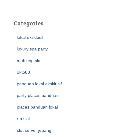
Categories
lokal eksklusif
luxury spa party
mahjong slot
okto88
panduan lokal eksklusif
party places panduan
places panduan lokal
rtp slot
slot server jepang