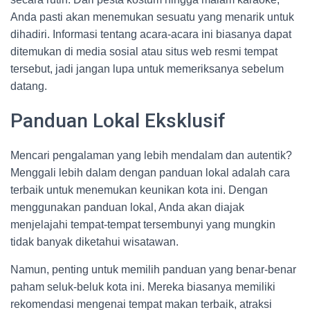
Anda pasti akan menemukan sesuatu yang menarik untuk
dihadiri. Informasi tentang acara-acara ini biasanya dapat
ditemukan di media sosial atau situs web resmi tempat
tersebut, jadi jangan lupa untuk memeriksanya sebelum
datang.
Panduan Lokal Eksklusif
Mencari pengalaman yang lebih mendalam dan autentik?
Menggali lebih dalam dengan panduan lokal adalah cara
terbaik untuk menemukan keunikan kota ini. Dengan
menggunakan panduan lokal, Anda akan diajak
menjelajahi tempat-tempat tersembunyi yang mungkin
tidak banyak diketahui wisatawan.
Namun, penting untuk memilih panduan yang benar-benar
paham seluk-beluk kota ini. Mereka biasanya memiliki
rekomendasi mengenai tempat makan terbaik, atraksi